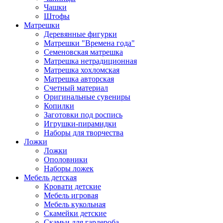
Чашки
Штофы
Матрешки
Деревянные фигурки
Матрешки "Времена года"
Семеновская матрешка
Матрешка нетрадиционная
Матрешка хохломская
Матрешка авторская
Счетный материал
Оригинальные сувениры
Копилки
Заготовки под роспись
Игрушки-пирамидки
Наборы для творчества
Ложки
Ложки
Ополовники
Наборы ложек
Мебель детская
Кровати детские
Мебель игровая
Мебель кукольная
Скамейки детские
Скамьи для гардероба