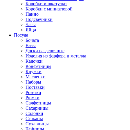
Коробки и шкатулки
Коробки с миниатюрой
Панно
Подсвечники
Часы
Яйца
Посуда
Бочата
Вазы
Доски разделочные
Изделия из фарфора и металла
Кадочки
Конфетницы
Кружки
Масленки
Наборы
Поставки
Розетки
Рюмки
Салфетницы
Сахарницы
Солонки
Стаканы
Сухарницы
Чайницы