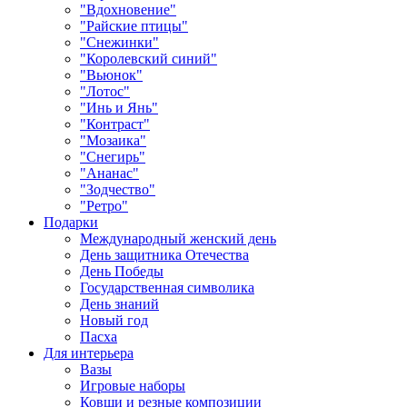
"Вдохновение"
"Райские птицы"
"Снежинки"
"Королевский синий"
"Вьюнок"
"Лотос"
"Инь и Янь"
"Контраст"
"Мозаика"
"Снегирь"
"Ананас"
"Зодчество"
"Ретро"
Подарки
Международный женский день
День защитника Отечества
День Победы
Государственная символика
День знаний
Новый год
Пасха
Для интерьера
Вазы
Игровые наборы
Ковши и резные композиции