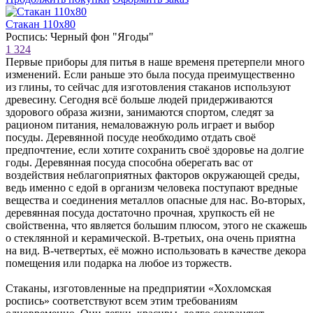
Стакан 110х80
Роспись: Черный фон "Ягоды"
1 324
Первые приборы для питья в наше временя претерпели много
изменений. Если раньше это была посуда преимущественно
из глины, то сейчас для изготовления стаканов используют
древесину. Сегодня всё больше людей придерживаются
здорового образа жизни, занимаются спортом, следят за
рационом питания, немаловажную роль играет и выбор
посуды. Деревянной посуде необходимо отдать своё
предпочтение, если хотите сохранить своё здоровье на долгие
годы. Деревянная посуда способна оберегать вас от
воздействия неблагоприятных факторов окружающей среды,
ведь именно с едой в организм человека поступают вредные
вещества и соединения металлов опасные для нас. Во-вторых,
деревянная посуда достаточно прочная, хрупкость ей не
свойственна, что является большим плюсом, этого не скажешь
о стеклянной и керамической. В-третьих, она очень приятна
на вид. В-четвертых, её можно использовать в качестве декора
помещения или подарка на любое из торжеств.
Стаканы, изготовленные на предприятии «Хохломская
роспись» соответствуют всем этим требованиям