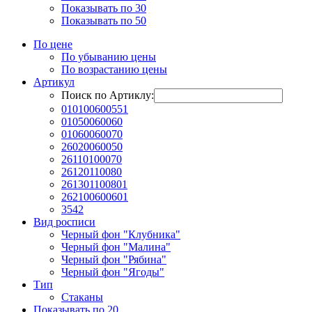
Показывать по 30
Показывать по 50
По цене
По убыванию цены
По возрастанию цены
Артикул
Поиск по Артиклу:
010100600551
01050060060
01060060070
26020060050
26110100070
26120110080
261301100801
262100600601
3542
Вид росписи
Черный фон "Клубника"
Черный фон "Малина"
Черный фон "Рябина"
Черный фон "Ягоды"
Тип
Стаканы
Показывать по 20