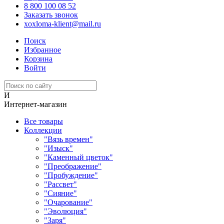
8 800 100 08 52
Заказать звонок
xoxloma-klient@mail.ru
Поиск
Избранное
Корзина
Войти
И
Интернет-магазин
Все товары
Коллекции
"Вязь времен"
"Изыск"
"Каменный цветок"
"Преображение"
"Пробуждение"
"Рассвет"
"Сияние"
"Очарование"
"Эволюция"
"Заря"