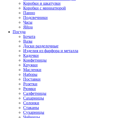
Коробки и шкатулки
Коробки с миниатюрой
Панно
Подсвечники
Часы
Яйца
Посуда
Бочата
Вазы
Доски разделочные
Изделия из фарфора и металла
Кадочки
Конфетницы
Кружки
Масленки
Наборы
Поставки
Розетки
Рюмки
Салфетницы
Сахарницы
Солонки
Стаканы
Сухарницы
Чайницы