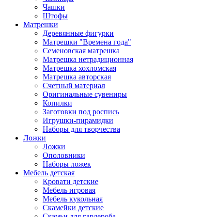
Чашки
Штофы
Матрешки
Деревянные фигурки
Матрешки "Времена года"
Семеновская матрешка
Матрешка нетрадиционная
Матрешка хохломская
Матрешка авторская
Счетный материал
Оригинальные сувениры
Копилки
Заготовки под роспись
Игрушки-пирамидки
Наборы для творчества
Ложки
Ложки
Ополовники
Наборы ложек
Мебель детская
Кровати детские
Мебель игровая
Мебель кукольная
Скамейки детские
Скамьи для гардероба