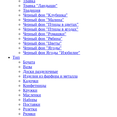
Травка
Травка "Ландыши"
Традиция
Черный фон "Клубника"
Черный фон "Малина"
Черный фон "Птицы в цветах"
Черный фон "Птицы в ягодах"
Черный фон "Ромашки"
Черный фон "Рябина"
Черный фон "Цветы"
Черный фон "Ягоды"
Черный фон Ягоды "Изобилие"
Тип
Бочата
Вазы
Доски разделочные
Изделия из фарфора и металла
Кадочки
Конфетницы
Кружки
Масленки
Наборы
Поставки
Розетки
Рюмки