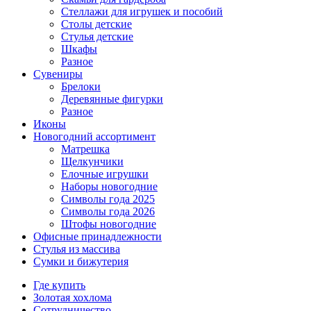
Стеллажи для игрушек и пособий
Столы детские
Стулья детские
Шкафы
Разное
Сувениры
Брелоки
Деревянные фигурки
Разное
Иконы
Новогодний ассортимент
Матрешка
Щелкунчики
Елочные игрушки
Наборы новогодние
Символы года 2025
Символы года 2026
Штофы новогодние
Офисные принадлежности
Стулья из массива
Сумки и бижутерия
Где купить
Золотая хохлома
Сотрудничество