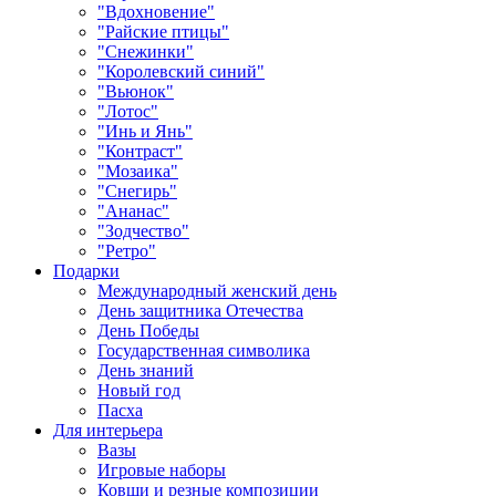
"Вдохновение"
"Райские птицы"
"Снежинки"
"Королевский синий"
"Вьюнок"
"Лотос"
"Инь и Янь"
"Контраст"
"Мозаика"
"Снегирь"
"Ананас"
"Зодчество"
"Ретро"
Подарки
Международный женский день
День защитника Отечества
День Победы
Государственная символика
День знаний
Новый год
Пасха
Для интерьера
Вазы
Игровые наборы
Ковши и резные композиции