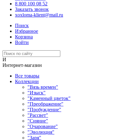
8 800 100 08 52
Заказать звонок
xoxloma-klient@mail.ru
Поиск
Избранное
Корзина
Войти
И
Интернет-магазин
Все товары
Коллекции
"Вязь времен"
"Изыск"
"Каменный цветок"
"Преображение"
"Пробуждение"
"Рассвет"
"Сияние"
"Очарование"
"Эволюция"
"Заря"