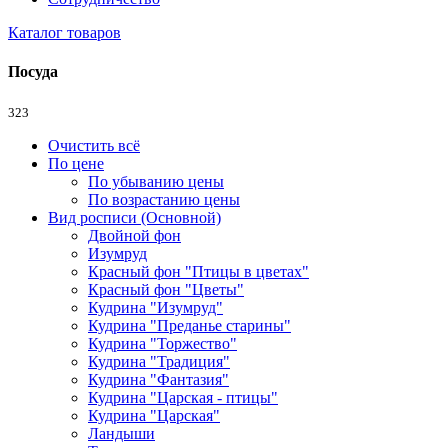
Каталог товаров
Посуда
323
Очистить всё
По цене
По убыванию цены
По возрастанию цены
Вид росписи (Основной)
Двойной фон
Изумруд
Красный фон "Птицы в цветах"
Красный фон "Цветы"
Кудрина "Изумруд"
Кудрина "Преданье старины"
Кудрина "Торжество"
Кудрина "Традиция"
Кудрина "Фантазия"
Кудрина "Царская - птицы"
Кудрина "Царская"
Ландыши