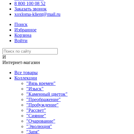
8 800 100 08 52
Заказать звонок
xoxloma-klient@mail.ru
Поиск
Избранное
Корзина
Войти
И
Интернет-магазин
Все товары
Коллекции
"Вязь времен"
"Изыск"
"Каменный цветок"
"Преображение"
"Пробуждение"
"Рассвет"
"Сияние"
"Очарование"
"Эволюция"
"Заря"