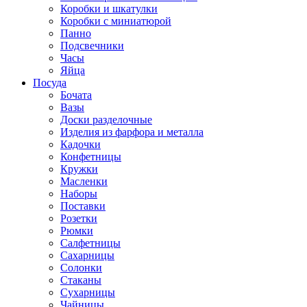
Коробки и шкатулки
Коробки с миниатюрой
Панно
Подсвечники
Часы
Яйца
Посуда
Бочата
Вазы
Доски разделочные
Изделия из фарфора и металла
Кадочки
Конфетницы
Кружки
Масленки
Наборы
Поставки
Розетки
Рюмки
Салфетницы
Сахарницы
Солонки
Стаканы
Сухарницы
Чайницы