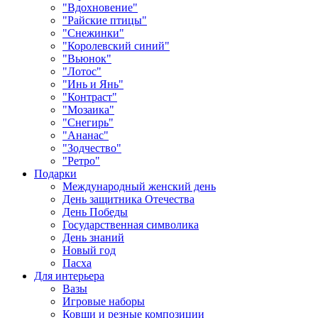
"Вдохновение"
"Райские птицы"
"Снежинки"
"Королевский синий"
"Вьюнок"
"Лотос"
"Инь и Янь"
"Контраст"
"Мозаика"
"Снегирь"
"Ананас"
"Зодчество"
"Ретро"
Подарки
Международный женский день
День защитника Отечества
День Победы
Государственная символика
День знаний
Новый год
Пасха
Для интерьера
Вазы
Игровые наборы
Ковши и резные композиции