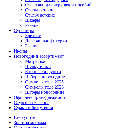
Стеллажи для игрушек и пособий
Столы детские
Стулья детские
Шкафы
Разное
Сувениры
Брелоки
Деревянные фигурки
Разное
Иконы
Новогодний ассортимент
Матрешка
Щелкунчики
Елочные игрушки
Наборы новогодние
Символы года 2025
Символы года 2026
Штофы новогодние
Офисные принадлежности
Стулья из массива
Сумки и бижутерия
Где купить
Золотая хохлома
Сотрудничество