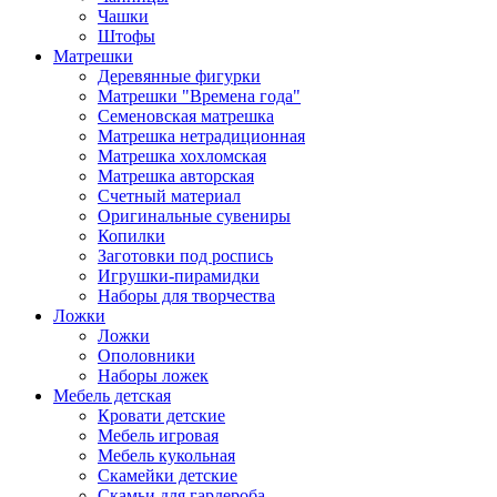
Чашки
Штофы
Матрешки
Деревянные фигурки
Матрешки "Времена года"
Семеновская матрешка
Матрешка нетрадиционная
Матрешка хохломская
Матрешка авторская
Счетный материал
Оригинальные сувениры
Копилки
Заготовки под роспись
Игрушки-пирамидки
Наборы для творчества
Ложки
Ложки
Ополовники
Наборы ложек
Мебель детская
Кровати детские
Мебель игровая
Мебель кукольная
Скамейки детские
Скамьи для гардероба