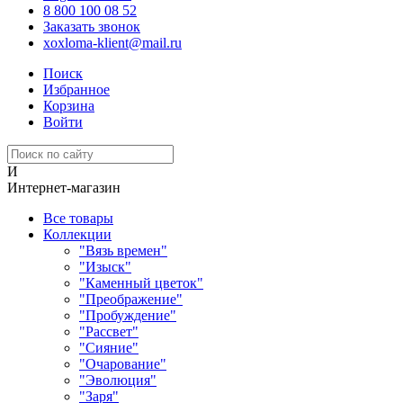
8 800 100 08 52
Заказать звонок
xoxloma-klient@mail.ru
Поиск
Избранное
Корзина
Войти
И
Интернет-магазин
Все товары
Коллекции
"Вязь времен"
"Изыск"
"Каменный цветок"
"Преображение"
"Пробуждение"
"Рассвет"
"Сияние"
"Очарование"
"Эволюция"
"Заря"