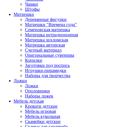
Чашки
Штофы
Матрешки
Деревянные фигурки
Матрешки "Времена года"
Семеновская матрешка
Матрешка нетрадиционная
Матрешка хохломская
Матрешка авторская
Счетный материал
Оригинальные сувениры
Копилки
Заготовки под роспись
Игрушки-пирамидки
Наборы для творчества
Ложки
Ложки
Ополовники
Наборы ложек
Мебель детская
Кровати детские
Мебель игровая
Мебель кукольная
Скамейки детские
Скамьи для гардероба