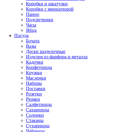
Коробки и шкатулки
Коробки с миниатюрой
Панно
Подсвечники
Часы
Яйца
Посуда
Бочата
Вазы
Доски разделочные
Изделия из фарфора и металла
Кадочки
Конфетницы
Кружки
Масленки
Наборы
Поставки
Розетки
Рюмки
Салфетницы
Сахарницы
Солонки
Стаканы
Сухарницы
Чайницы