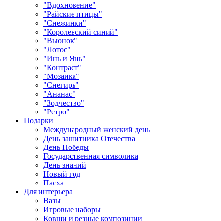
"Вдохновение"
"Райские птицы"
"Снежинки"
"Королевский синий"
"Вьюнок"
"Лотос"
"Инь и Янь"
"Контраст"
"Мозаика"
"Снегирь"
"Ананас"
"Зодчество"
"Ретро"
Подарки
Международный женский день
День защитника Отечества
День Победы
Государственная символика
День знаний
Новый год
Пасха
Для интерьера
Вазы
Игровые наборы
Ковши и резные композиции