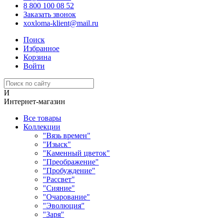
8 800 100 08 52
Заказать звонок
xoxloma-klient@mail.ru
Поиск
Избранное
Корзина
Войти
И
Интернет-магазин
Все товары
Коллекции
"Вязь времен"
"Изыск"
"Каменный цветок"
"Преображение"
"Пробуждение"
"Рассвет"
"Сияние"
"Очарование"
"Эволюция"
"Заря"