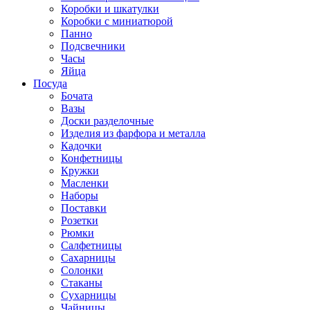
Коробки и шкатулки
Коробки с миниатюрой
Панно
Подсвечники
Часы
Яйца
Посуда
Бочата
Вазы
Доски разделочные
Изделия из фарфора и металла
Кадочки
Конфетницы
Кружки
Масленки
Наборы
Поставки
Розетки
Рюмки
Салфетницы
Сахарницы
Солонки
Стаканы
Сухарницы
Чайницы