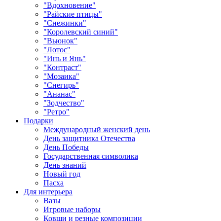
"Вдохновение"
"Райские птицы"
"Снежинки"
"Королевский синий"
"Вьюнок"
"Лотос"
"Инь и Янь"
"Контраст"
"Мозаика"
"Снегирь"
"Ананас"
"Зодчество"
"Ретро"
Подарки
Международный женский день
День защитника Отечества
День Победы
Государственная символика
День знаний
Новый год
Пасха
Для интерьера
Вазы
Игровые наборы
Ковши и резные композиции