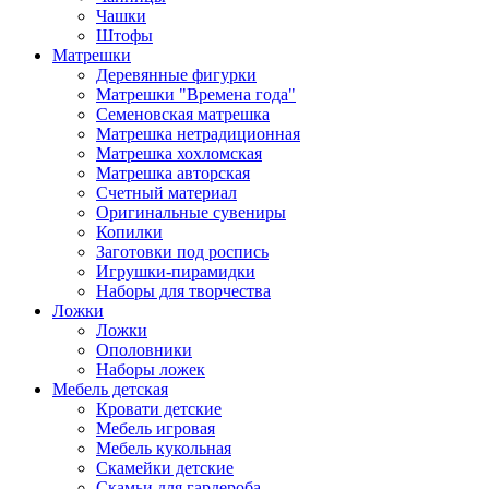
Чашки
Штофы
Матрешки
Деревянные фигурки
Матрешки "Времена года"
Семеновская матрешка
Матрешка нетрадиционная
Матрешка хохломская
Матрешка авторская
Счетный материал
Оригинальные сувениры
Копилки
Заготовки под роспись
Игрушки-пирамидки
Наборы для творчества
Ложки
Ложки
Ополовники
Наборы ложек
Мебель детская
Кровати детские
Мебель игровая
Мебель кукольная
Скамейки детские
Скамьи для гардероба