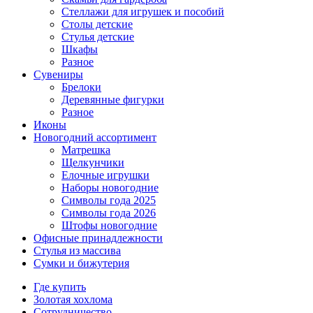
Стеллажи для игрушек и пособий
Столы детские
Стулья детские
Шкафы
Разное
Сувениры
Брелоки
Деревянные фигурки
Разное
Иконы
Новогодний ассортимент
Матрешка
Щелкунчики
Елочные игрушки
Наборы новогодние
Символы года 2025
Символы года 2026
Штофы новогодние
Офисные принадлежности
Стулья из массива
Сумки и бижутерия
Где купить
Золотая хохлома
Сотрудничество