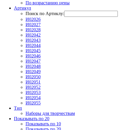
По возрастанию цены
Артикул
Поиск по Артиклу:
И02026
И02027
И02028
И02042
И02043
И02044
И02045
И02046
И02047
И02048
И02049
И02050
И02051
И02052
И02053
И02054
И02055
Тип
Наборы для творчествам
Показывать по 20
Показывать по 10
Показывать по 20