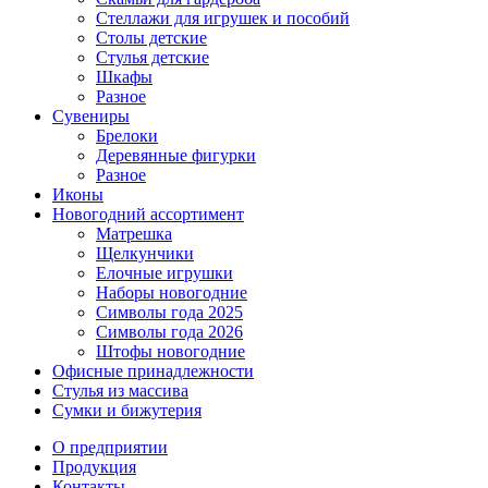
Стеллажи для игрушек и пособий
Столы детские
Стулья детские
Шкафы
Разное
Сувениры
Брелоки
Деревянные фигурки
Разное
Иконы
Новогодний ассортимент
Матрешка
Щелкунчики
Елочные игрушки
Наборы новогодние
Символы года 2025
Символы года 2026
Штофы новогодние
Офисные принадлежности
Стулья из массива
Сумки и бижутерия
О предприятии
Продукция
Контакты