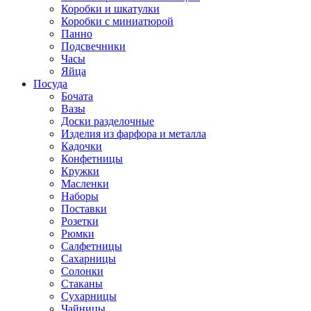
Коробки и шкатулки
Коробки с миниатюрой
Панно
Подсвечники
Часы
Яйца
Посуда
Бочата
Вазы
Доски разделочные
Изделия из фарфора и металла
Кадочки
Конфетницы
Кружки
Масленки
Наборы
Поставки
Розетки
Рюмки
Салфетницы
Сахарницы
Солонки
Стаканы
Сухарницы
Чайницы