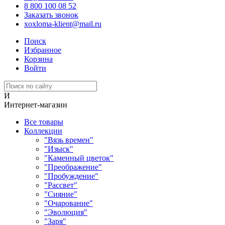
8 800 100 08 52
Заказать звонок
xoxloma-klient@mail.ru
Поиск
Избранное
Корзина
Войти
И
Интернет-магазин
Все товары
Коллекции
"Вязь времен"
"Изыск"
"Каменный цветок"
"Преображение"
"Пробуждение"
"Рассвет"
"Сияние"
"Очарование"
"Эволюция"
"Заря"