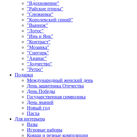
"Вдохновение"
"Райские птицы"
"Снежинки"
"Королевский синий"
"Вьюнок"
"Лотос"
"Инь и Янь"
"Контраст"
"Мозаика"
"Снегирь"
"Ананас"
"Зодчество"
"Ретро"
Подарки
Международный женский день
День защитника Отечества
День Победы
Государственная символика
День знаний
Новый год
Пасха
Для интерьера
Вазы
Игровые наборы
Ковши и резные композиции