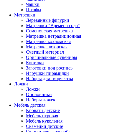
Чашки
Штофы
Матрешки
Деревянные фигурки
Матрешки "Времена года"
Семеновская матрешка
Матрешка нетрадиционная
Матрешка хохломская
Матрешка авторская
Счетный материал
Оригинальные сувениры
Копилки
Заготовки под роспись
Игрушки-пирамидки
Наборы для творчества
Ложки
Ложки
Ополовники
Наборы ложек
Мебель детская
Кровати детские
Мебель игровая
Мебель кукольная
Скамейки детские
Скамьи для гардероба