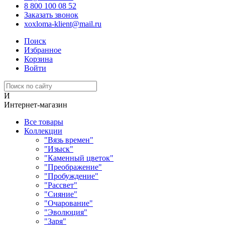
8 800 100 08 52
Заказать звонок
xoxloma-klient@mail.ru
Поиск
Избранное
Корзина
Войти
И
Интернет-магазин
Все товары
Коллекции
"Вязь времен"
"Изыск"
"Каменный цветок"
"Преображение"
"Пробуждение"
"Рассвет"
"Сияние"
"Очарование"
"Эволюция"
"Заря"