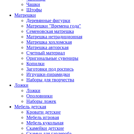
Чашки
Штофы
Матрешки
Деревянные фигурки
Матрешки "Времена года"
Семеновская матрешка
Матрешка нетрадиционная
Матрешка хохломская
Матрешка авторская
Счетный материал
Оригинальные сувениры
Копилки
Заготовки под роспись
Игрушки-пирамидки
Наборы для творчества
Ложки
Ложки
Ополовники
Наборы ложек
Мебель детская
Кровати детские
Мебель игровая
Мебель кукольная
Скамейки детские
Скамьи для гардероба