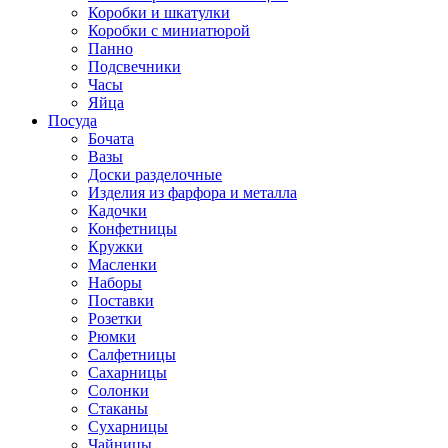
Коробки и шкатулки
Коробки с миниатюрой
Панно
Подсвечники
Часы
Яйца
Посуда
Бочата
Вазы
Доски разделочные
Изделия из фарфора и металла
Кадочки
Конфетницы
Кружки
Масленки
Наборы
Поставки
Розетки
Рюмки
Салфетницы
Сахарницы
Солонки
Стаканы
Сухарницы
Чайницы