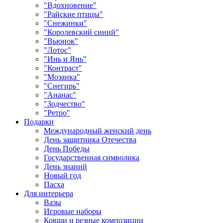
"Вдохновение"
"Райские птицы"
"Снежинки"
"Королевский синий"
"Вьюнок"
"Лотос"
"Инь и Янь"
"Контраст"
"Мозаика"
"Снегирь"
"Ананас"
"Зодчество"
"Ретро"
Подарки
Международный женский день
День защитника Отечества
День Победы
Государственная символика
День знаний
Новый год
Пасха
Для интерьера
Вазы
Игровые наборы
Ковши и резные композиции