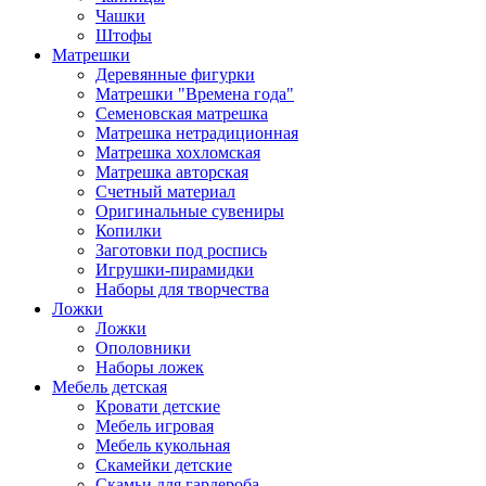
Чашки
Штофы
Матрешки
Деревянные фигурки
Матрешки "Времена года"
Семеновская матрешка
Матрешка нетрадиционная
Матрешка хохломская
Матрешка авторская
Счетный материал
Оригинальные сувениры
Копилки
Заготовки под роспись
Игрушки-пирамидки
Наборы для творчества
Ложки
Ложки
Ополовники
Наборы ложек
Мебель детская
Кровати детские
Мебель игровая
Мебель кукольная
Скамейки детские
Скамьи для гардероба