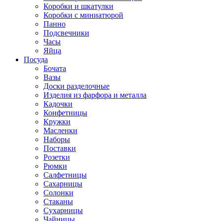
Коробки и шкатулки
Коробки с миниатюрой
Панно
Подсвечники
Часы
Яйца
Посуда
Бочата
Вазы
Доски разделочные
Изделия из фарфора и металла
Кадочки
Конфетницы
Кружки
Масленки
Наборы
Поставки
Розетки
Рюмки
Салфетницы
Сахарницы
Солонки
Стаканы
Сухарницы
Чайницы