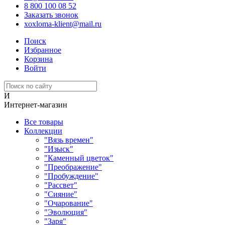
8 800 100 08 52
Заказать звонок
xoxloma-klient@mail.ru
Поиск
Избранное
Корзина
Войти
И
Интернет-магазин
Все товары
Коллекции
"Вязь времен"
"Изыск"
"Каменный цветок"
"Преображение"
"Пробуждение"
"Рассвет"
"Сияние"
"Очарование"
"Эволюция"
"Заря"