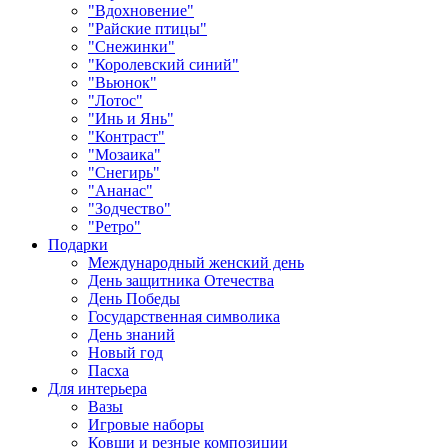
"Вдохновение"
"Райские птицы"
"Снежинки"
"Королевский синий"
"Вьюнок"
"Лотос"
"Инь и Янь"
"Контраст"
"Мозаика"
"Снегирь"
"Ананас"
"Зодчество"
"Ретро"
Подарки
Международный женский день
День защитника Отечества
День Победы
Государственная символика
День знаний
Новый год
Пасха
Для интерьера
Вазы
Игровые наборы
Ковши и резные композиции