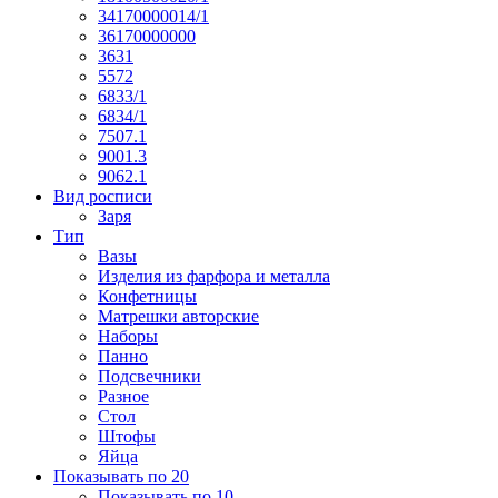
34170000014/1
36170000000
3631
5572
6833/1
6834/1
7507.1
9001.3
9062.1
Вид росписи
Заря
Тип
Вазы
Изделия из фарфора и металла
Конфетницы
Матрешки авторские
Наборы
Панно
Подсвечники
Разное
Стол
Штофы
Яйца
Показывать по 20
Показывать по 10