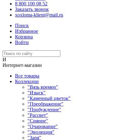
8 800 100 08 52
Заказать звонок
xoxloma-klient@mail.ru
Поиск
Избранное
Корзина
Войти
И
Интернет-магазин
Все товары
Коллекции
"Вязь времен"
"Изыск"
"Каменный цветок"
"Преображение"
"Пробуждение"
"Рассвет"
"Сияние"
"Очарование"
"Эволюция"
"Заря"