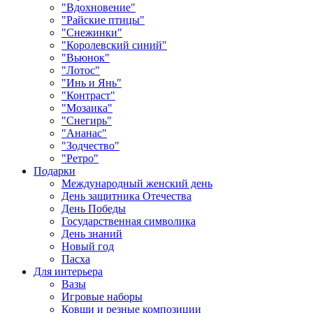
"Вдохновение"
"Райские птицы"
"Снежинки"
"Королевский синий"
"Вьюнок"
"Лотос"
"Инь и Янь"
"Контраст"
"Мозаика"
"Снегирь"
"Ананас"
"Зодчество"
"Ретро"
Подарки
Международный женский день
День защитника Отечества
День Победы
Государственная символика
День знаний
Новый год
Пасха
Для интерьера
Вазы
Игровые наборы
Ковши и резные композиции