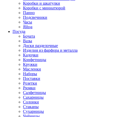
Коробки и шкатулки
Коробки с миниатюрой
Панно
Подсвечники
Часы
Яйца
Посуда
Бочата
Вазы
Доски разделочные
Изделия из фарфора и металла
Кадочки
Конфетницы
Кружки
Масленки
Наборы
Поставки
Розетки
Рюмки
Салфетницы
Сахарницы
Солонки
Стаканы
Сухарницы
Чайницы