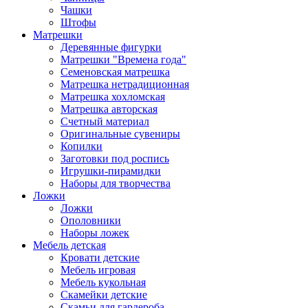
Чашки
Штофы
Матрешки
Деревянные фигурки
Матрешки "Времена года"
Семеновская матрешка
Матрешка нетрадиционная
Матрешка хохломская
Матрешка авторская
Счетный материал
Оригинальные сувениры
Копилки
Заготовки под роспись
Игрушки-пирамидки
Наборы для творчества
Ложки
Ложки
Ополовники
Наборы ложек
Мебель детская
Кровати детские
Мебель игровая
Мебель кукольная
Скамейки детские
Скамьи для гардероба