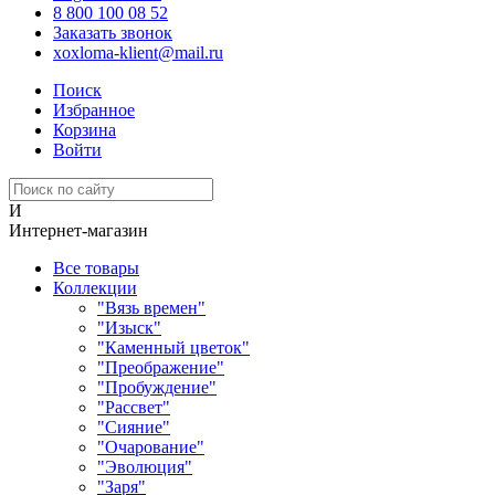
8 800 100 08 52
Заказать звонок
xoxloma-klient@mail.ru
Поиск
Избранное
Корзина
Войти
И
Интернет-магазин
Все товары
Коллекции
"Вязь времен"
"Изыск"
"Каменный цветок"
"Преображение"
"Пробуждение"
"Рассвет"
"Сияние"
"Очарование"
"Эволюция"
"Заря"