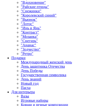
"Вдохновение"
"Райские птицы"
"Снежинки"
"Королевский синий"
"Вьюнок"
"Лотос"
"Инь и Янь"
"Контраст"
"Мозаика"
"Снегирь"
"Ананас"
"Зодчество"
"Ретро"
Подарки
Международный женский день
День защитника Отечества
День Победы
Государственная символика
День знаний
Новый год
Пасха
Для интерьера
Вазы
Игровые наборы
Ковши и резные композиции