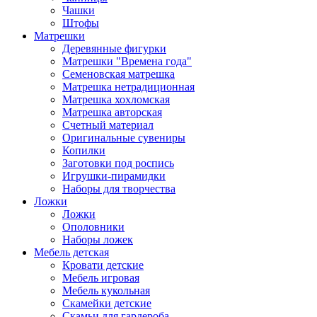
Чашки
Штофы
Матрешки
Деревянные фигурки
Матрешки "Времена года"
Семеновская матрешка
Матрешка нетрадиционная
Матрешка хохломская
Матрешка авторская
Счетный материал
Оригинальные сувениры
Копилки
Заготовки под роспись
Игрушки-пирамидки
Наборы для творчества
Ложки
Ложки
Ополовники
Наборы ложек
Мебель детская
Кровати детские
Мебель игровая
Мебель кукольная
Скамейки детские
Скамьи для гардероба