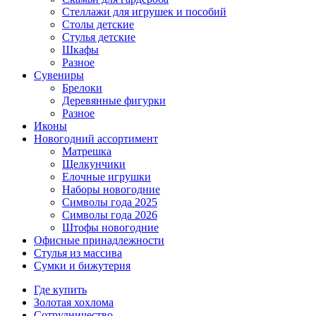
Стеллажи для игрушек и пособий
Столы детские
Стулья детские
Шкафы
Разное
Сувениры
Брелоки
Деревянные фигурки
Разное
Иконы
Новогодний ассортимент
Матрешка
Щелкунчики
Елочные игрушки
Наборы новогодние
Символы года 2025
Символы года 2026
Штофы новогодние
Офисные принадлежности
Стулья из массива
Сумки и бижутерия
Где купить
Золотая хохлома
Сотрудничество