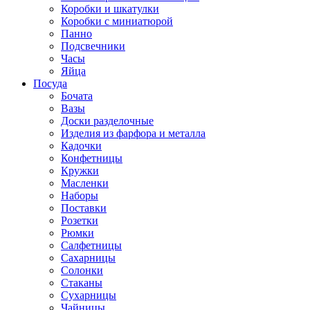
Коробки и шкатулки
Коробки с миниатюрой
Панно
Подсвечники
Часы
Яйца
Посуда
Бочата
Вазы
Доски разделочные
Изделия из фарфора и металла
Кадочки
Конфетницы
Кружки
Масленки
Наборы
Поставки
Розетки
Рюмки
Салфетницы
Сахарницы
Солонки
Стаканы
Сухарницы
Чайницы