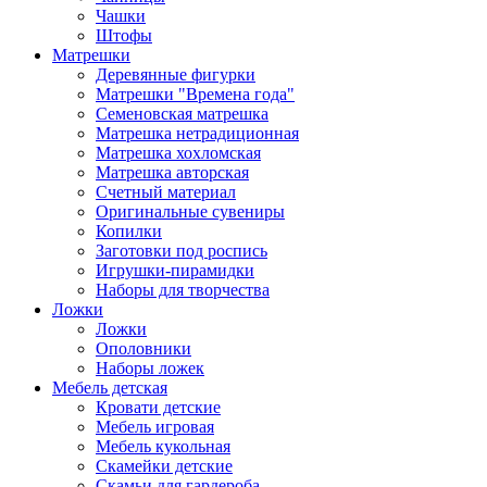
Чашки
Штофы
Матрешки
Деревянные фигурки
Матрешки "Времена года"
Семеновская матрешка
Матрешка нетрадиционная
Матрешка хохломская
Матрешка авторская
Счетный материал
Оригинальные сувениры
Копилки
Заготовки под роспись
Игрушки-пирамидки
Наборы для творчества
Ложки
Ложки
Ополовники
Наборы ложек
Мебель детская
Кровати детские
Мебель игровая
Мебель кукольная
Скамейки детские
Скамьи для гардероба