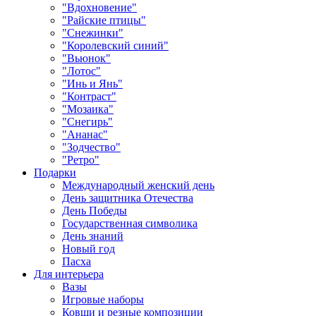
"Вдохновение"
"Райские птицы"
"Снежинки"
"Королевский синий"
"Вьюнок"
"Лотос"
"Инь и Янь"
"Контраст"
"Мозаика"
"Снегирь"
"Ананас"
"Зодчество"
"Ретро"
Подарки
Международный женский день
День защитника Отечества
День Победы
Государственная символика
День знаний
Новый год
Пасха
Для интерьера
Вазы
Игровые наборы
Ковши и резные композиции