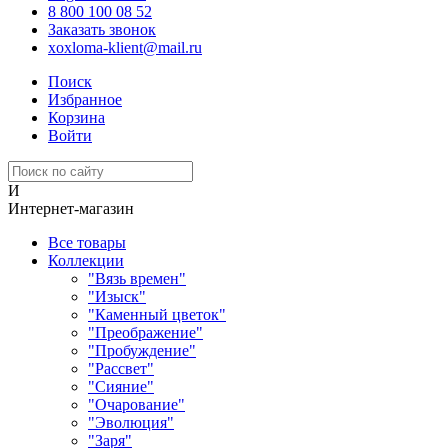
8 800 100 08 52
Заказать звонок
xoxloma-klient@mail.ru
Поиск
Избранное
Корзина
Войти
И
Интернет-магазин
Все товары
Коллекции
"Вязь времен"
"Изыск"
"Каменный цветок"
"Преображение"
"Пробуждение"
"Рассвет"
"Сияние"
"Очарование"
"Эволюция"
"Заря"