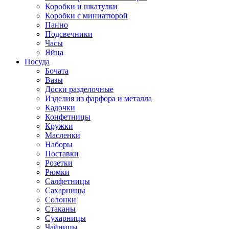
Коробки и шкатулки
Коробки с миниатюрой
Панно
Подсвечники
Часы
Яйца
Посуда
Бочата
Вазы
Доски разделочные
Изделия из фарфора и металла
Кадочки
Конфетницы
Кружки
Масленки
Наборы
Поставки
Розетки
Рюмки
Салфетницы
Сахарницы
Солонки
Стаканы
Сухарницы
Чайницы