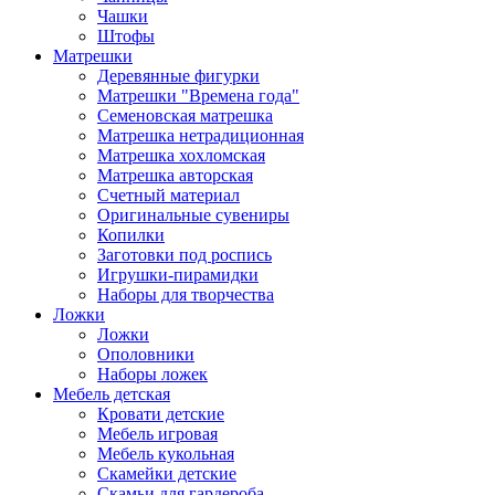
Чашки
Штофы
Матрешки
Деревянные фигурки
Матрешки "Времена года"
Семеновская матрешка
Матрешка нетрадиционная
Матрешка хохломская
Матрешка авторская
Счетный материал
Оригинальные сувениры
Копилки
Заготовки под роспись
Игрушки-пирамидки
Наборы для творчества
Ложки
Ложки
Ополовники
Наборы ложек
Мебель детская
Кровати детские
Мебель игровая
Мебель кукольная
Скамейки детские
Скамьи для гардероба