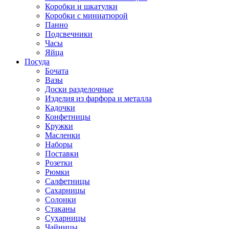
Коробки и шкатулки
Коробки с миниатюрой
Панно
Подсвечники
Часы
Яйца
Посуда
Бочата
Вазы
Доски разделочные
Изделия из фарфора и металла
Кадочки
Конфетницы
Кружки
Масленки
Наборы
Поставки
Розетки
Рюмки
Салфетницы
Сахарницы
Солонки
Стаканы
Сухарницы
Чайницы