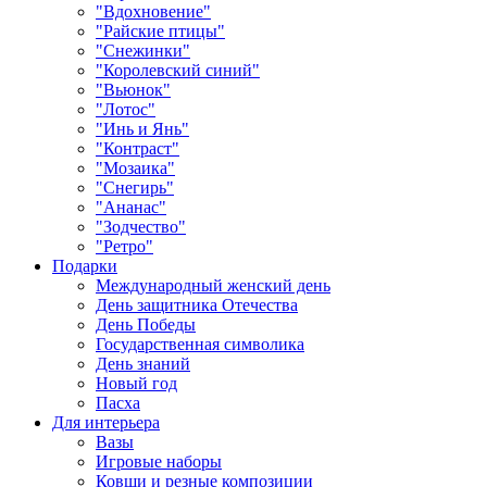
"Вдохновение"
"Райские птицы"
"Снежинки"
"Королевский синий"
"Вьюнок"
"Лотос"
"Инь и Янь"
"Контраст"
"Мозаика"
"Снегирь"
"Ананас"
"Зодчество"
"Ретро"
Подарки
Международный женский день
День защитника Отечества
День Победы
Государственная символика
День знаний
Новый год
Пасха
Для интерьера
Вазы
Игровые наборы
Ковши и резные композиции