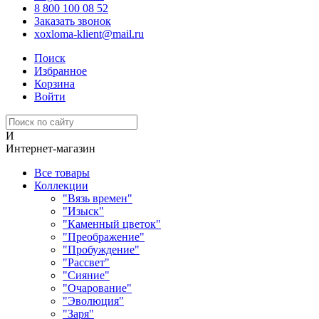
8 800 100 08 52
Заказать звонок
xoxloma-klient@mail.ru
Поиск
Избранное
Корзина
Войти
И
Интернет-магазин
Все товары
Коллекции
"Вязь времен"
"Изыск"
"Каменный цветок"
"Преображение"
"Пробуждение"
"Рассвет"
"Сияние"
"Очарование"
"Эволюция"
"Заря"