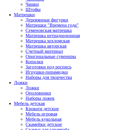
Чашки
Штофы
Матрешки
Деревянные фигурки
Матрешки "Времена года"
Семеновская матрешка
Матрешка нетрадиционная
Матрешка хохломская
Матрешка авторская
Счетный материал
Оригинальные сувениры
Копилки
Заготовки под роспись
Игрушки-пирамидки
Наборы для творчества
Ложки
Ложки
Ополовники
Наборы ложек
Мебель детская
Кровати детские
Мебель игровая
Мебель кукольная
Скамейки детские
Скамьи для гардероба