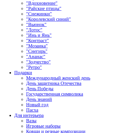
"Вдохновение"
"Райские птицы"
"Снежинки"
"Королевский синий"
"Вьюнок"
"Лотос"
"Инь и Янь"
"Контраст"
"Мозаика"
"Снегирь"
"Ананас"
"Зодчество"
"Ретро"
Подарки
Международный женский день
День защитника Отечества
День Победы
Государственная символика
День знаний
Новый год
Пасха
Для интерьера
Вазы
Игровые наборы
Ковши и резные композиции