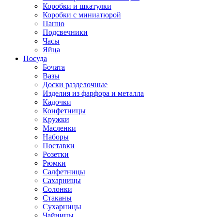
Коробки и шкатулки
Коробки с миниатюрой
Панно
Подсвечники
Часы
Яйца
Посуда
Бочата
Вазы
Доски разделочные
Изделия из фарфора и металла
Кадочки
Конфетницы
Кружки
Масленки
Наборы
Поставки
Розетки
Рюмки
Салфетницы
Сахарницы
Солонки
Стаканы
Сухарницы
Чайницы