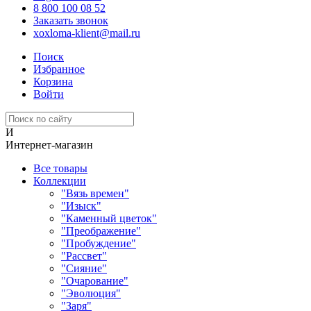
8 800 100 08 52
Заказать звонок
xoxloma-klient@mail.ru
Поиск
Избранное
Корзина
Войти
И
Интернет-магазин
Все товары
Коллекции
"Вязь времен"
"Изыск"
"Каменный цветок"
"Преображение"
"Пробуждение"
"Рассвет"
"Сияние"
"Очарование"
"Эволюция"
"Заря"