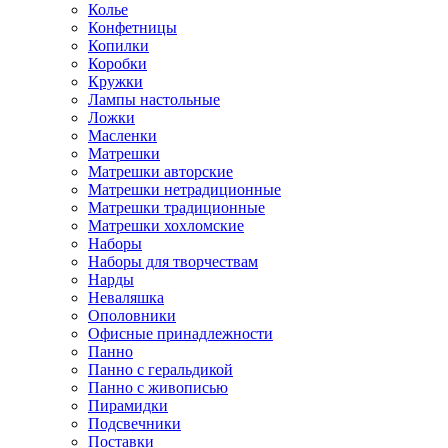
Колье
Конфетницы
Копилки
Коробки
Кружки
Лампы настольные
Ложки
Масленки
Матрешки
Матрешки авторские
Матрешки нетрадиционные
Матрешки традиционные
Матрешки хохломские
Наборы
Наборы для творчествам
Нарды
Неваляшка
Ополовники
Офисные принадлежности
Панно
Панно с геральдикой
Панно с живописью
Пирамидки
Подсвечники
Поставки