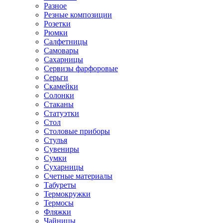
Разное
Резные композиции
Розетки
Рюмки
Салфетницы
Самовары
Сахарницы
Сервизы фарфоровые
Серьги
Скамейки
Солонки
Стаканы
Статуэтки
Стол
Столовые приборы
Стулья
Сувениры
Сумки
Сухарницы
Счетные материалы
Табуреты
Термокружки
Термосы
Фляжки
Чайницы