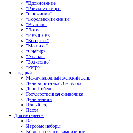
"Вдохновение"
"Райские птицы"
"Снежинки"
"Королевский синий"
"Вьюнок"
"Лотос"
"Инь и Янь"
"Контраст"
"Мозаика"
"Снегирь"
"Ананас"
"Зодчество"
"Ретро"
Подарки
Международный женский день
День защитника Отечества
День Победы
Государственная символика
День знаний
Новый год
Пасха
Для интерьера
Вазы
Игровые наборы
Ковши и резные композиции