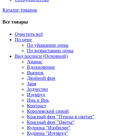
Каталог товаров
Все товары
Очистить всё
По цене
По убыванию цены
По возрастанию цены
Вид росписи (Основной)
Ананас
Вдохновение
Вьюнок
Двойной фон
Заря
Зодчество
Изумруд
Инь и Янь
Контраст
Королевский синий
Красный фон "Птицы в цветах"
Красный фон "Цветы"
Кудрина "Изобилие"
Кудрина "Изумруд"