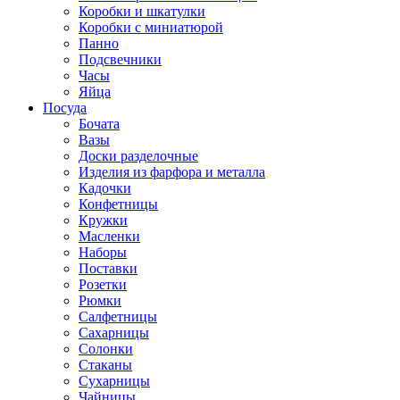
Коробки и шкатулки
Коробки с миниатюрой
Панно
Подсвечники
Часы
Яйца
Посуда
Бочата
Вазы
Доски разделочные
Изделия из фарфора и металла
Кадочки
Конфетницы
Кружки
Масленки
Наборы
Поставки
Розетки
Рюмки
Салфетницы
Сахарницы
Солонки
Стаканы
Сухарницы
Чайницы