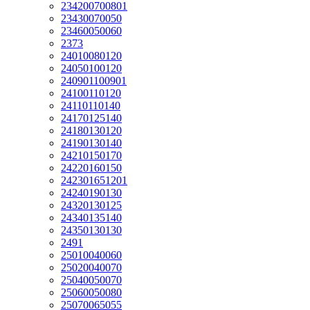
234200700801
23430070050
23460050060
2373
24010080120
24050100120
240901100901
24100110120
24110110140
24170125140
24180130120
24190130140
24210150170
24220160150
242301651201
24240190130
24320130125
24340135140
24350130130
2491
25010040060
25020040070
25040050070
25060050080
25070065055