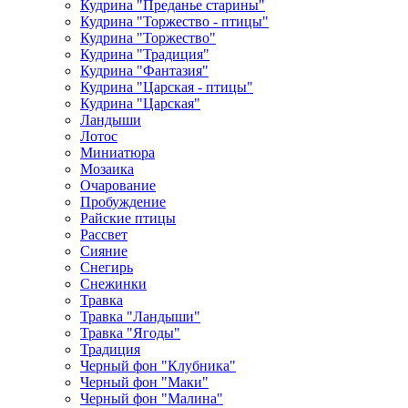
Кудрина "Преданье старины"
Кудрина "Торжество - птицы"
Кудрина "Торжество"
Кудрина "Традиция"
Кудрина "Фантазия"
Кудрина "Царская - птицы"
Кудрина "Царская"
Ландыши
Лотос
Миниатюра
Мозаика
Очарование
Пробуждение
Райские птицы
Рассвет
Сияние
Снегирь
Снежинки
Травка
Травка "Ландыши"
Травка "Ягоды"
Традиция
Черный фон "Клубника"
Черный фон "Маки"
Черный фон "Малина"