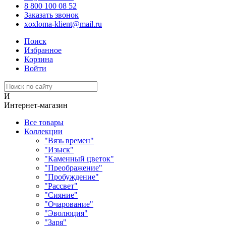
8 800 100 08 52
Заказать звонок
xoxloma-klient@mail.ru
Поиск
Избранное
Корзина
Войти
И
Интернет-магазин
Все товары
Коллекции
"Вязь времен"
"Изыск"
"Каменный цветок"
"Преображение"
"Пробуждение"
"Рассвет"
"Сияние"
"Очарование"
"Эволюция"
"Заря"