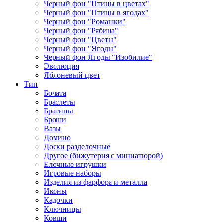
Черный фон "Птицы в цветах"
Черный фон "Птицы в ягодах"
Черный фон "Ромашки"
Черный фон "Рябина"
Черный фон "Цветы"
Черный фон "Ягоды"
Черный фон Ягоды "Изобилие"
Эволюция
Яблоневый цвет
Тип
Бочата
Браслеты
Братины
Броши
Вазы
Домино
Доски разделочные
Другое (бижутерия с миниатюрой)
Елочные игрушки
Игровые наборы
Изделия из фарфора и металла
Иконы
Кадочки
Ключницы
Ковши