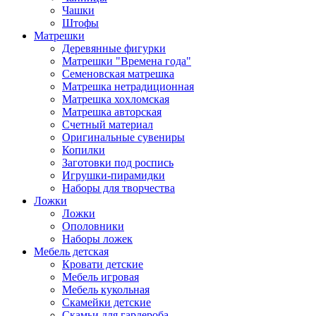
Чашки
Штофы
Матрешки
Деревянные фигурки
Матрешки "Времена года"
Семеновская матрешка
Матрешка нетрадиционная
Матрешка хохломская
Матрешка авторская
Счетный материал
Оригинальные сувениры
Копилки
Заготовки под роспись
Игрушки-пирамидки
Наборы для творчества
Ложки
Ложки
Ополовники
Наборы ложек
Мебель детская
Кровати детские
Мебель игровая
Мебель кукольная
Скамейки детские
Скамьи для гардероба