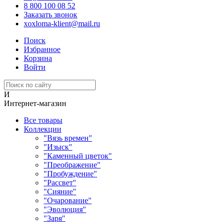
8 800 100 08 52
Заказать звонок
xoxloma-klient@mail.ru
Поиск
Избранное
Корзина
Войти
И
Интернет-магазин
Все товары
Коллекции
"Вязь времен"
"Изыск"
"Каменный цветок"
"Преображение"
"Пробуждение"
"Рассвет"
"Сияние"
"Очарование"
"Эволюция"
"Заря"