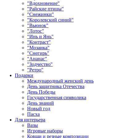
"Вдохновение"
"Райские птицы"
"Снежинки"
"Королевский синий"
"Вьюнок"
"Лотос"
"Инь и Янь"
"Контраст"
"Мозаика"
"Снегирь"
"Ананас"
"Зодчество"
"Ретро"
Подарки
Международный женский день
День защитника Отечества
День Победы
Государственная символика
День знаний
Новый год
Пасха
Для интерьера
Вазы
Игровые наборы
Ковши и резные композиции