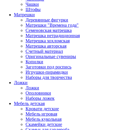
Чашки
Штофы
Матрешки
Деревянные фигурки
Матрешки "Времена года"
Семеновская матрешка
Матрешка нетрадиционная
Матрешка хохломская
Матрешка авторская
Счетный материал
Оригинальные сувениры
Копилки
Заготовки под роспись
Игрушки-пирамидки
Наборы для творчества
Ложки
Ложки
Ополовники
Наборы ложек
Мебель детская
Кровати детские
Мебель игровая
Мебель кукольная
Скамейки детские
Скамьи для гардероба