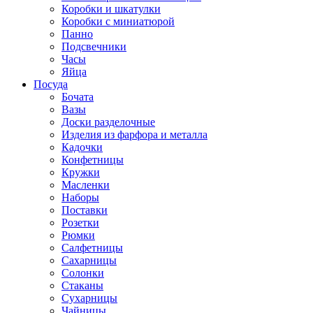
Коробки и шкатулки
Коробки с миниатюрой
Панно
Подсвечники
Часы
Яйца
Посуда
Бочата
Вазы
Доски разделочные
Изделия из фарфора и металла
Кадочки
Конфетницы
Кружки
Масленки
Наборы
Поставки
Розетки
Рюмки
Салфетницы
Сахарницы
Солонки
Стаканы
Сухарницы
Чайницы