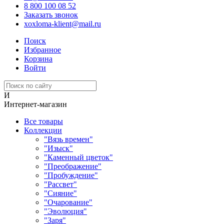
8 800 100 08 52
Заказать звонок
xoxloma-klient@mail.ru
Поиск
Избранное
Корзина
Войти
И
Интернет-магазин
Все товары
Коллекции
"Вязь времен"
"Изыск"
"Каменный цветок"
"Преображение"
"Пробуждение"
"Рассвет"
"Сияние"
"Очарование"
"Эволюция"
"Заря"