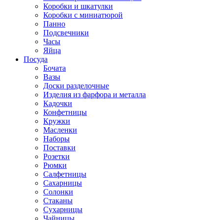
Коробки и шкатулки
Коробки с миниатюрой
Панно
Подсвечники
Часы
Яйца
Посуда
Бочата
Вазы
Доски разделочные
Изделия из фарфора и металла
Кадочки
Конфетницы
Кружки
Масленки
Наборы
Поставки
Розетки
Рюмки
Салфетницы
Сахарницы
Солонки
Стаканы
Сухарницы
Чайницы