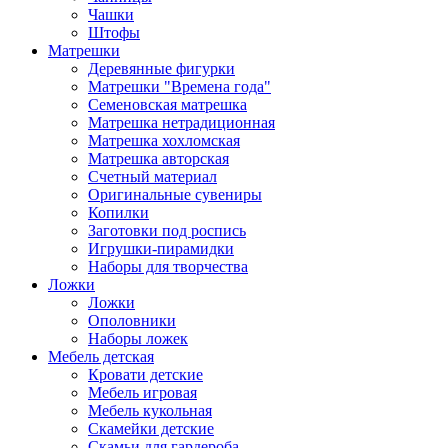
Чашки
Штофы
Матрешки
Деревянные фигурки
Матрешки "Времена года"
Семеновская матрешка
Матрешка нетрадиционная
Матрешка хохломская
Матрешка авторская
Счетный материал
Оригинальные сувениры
Копилки
Заготовки под роспись
Игрушки-пирамидки
Наборы для творчества
Ложки
Ложки
Ополовники
Наборы ложек
Мебель детская
Кровати детские
Мебель игровая
Мебель кукольная
Скамейки детские
Скамьи для гардероба