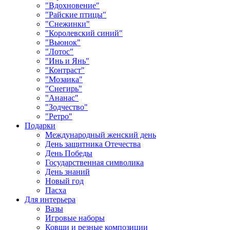
"Вдохновение"
"Райские птицы"
"Снежинки"
"Королевский синий"
"Вьюнок"
"Лотос"
"Инь и Янь"
"Контраст"
"Мозаика"
"Снегирь"
"Ананас"
"Зодчество"
"Ретро"
Подарки
Международный женский день
День защитника Отечества
День Победы
Государственная символика
День знаний
Новый год
Пасха
Для интерьера
Вазы
Игровые наборы
Ковши и резные композиции