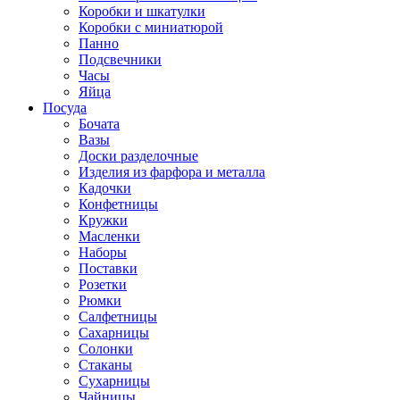
Коробки и шкатулки
Коробки с миниатюрой
Панно
Подсвечники
Часы
Яйца
Посуда
Бочата
Вазы
Доски разделочные
Изделия из фарфора и металла
Кадочки
Конфетницы
Кружки
Масленки
Наборы
Поставки
Розетки
Рюмки
Салфетницы
Сахарницы
Солонки
Стаканы
Сухарницы
Чайницы