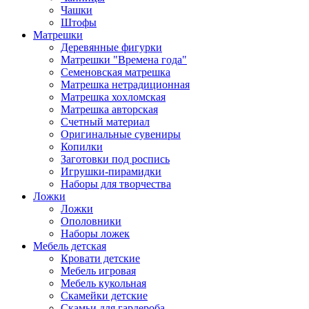
Чашки
Штофы
Матрешки
Деревянные фигурки
Матрешки "Времена года"
Семеновская матрешка
Матрешка нетрадиционная
Матрешка хохломская
Матрешка авторская
Счетный материал
Оригинальные сувениры
Копилки
Заготовки под роспись
Игрушки-пирамидки
Наборы для творчества
Ложки
Ложки
Ополовники
Наборы ложек
Мебель детская
Кровати детские
Мебель игровая
Мебель кукольная
Скамейки детские
Скамьи для гардероба