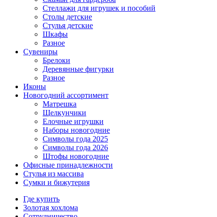
Стеллажи для игрушек и пособий
Столы детские
Стулья детские
Шкафы
Разное
Сувениры
Брелоки
Деревянные фигурки
Разное
Иконы
Новогодний ассортимент
Матрешка
Щелкунчики
Елочные игрушки
Наборы новогодние
Символы года 2025
Символы года 2026
Штофы новогодние
Офисные принадлежности
Стулья из массива
Сумки и бижутерия
Где купить
Золотая хохлома
Сотрудничество