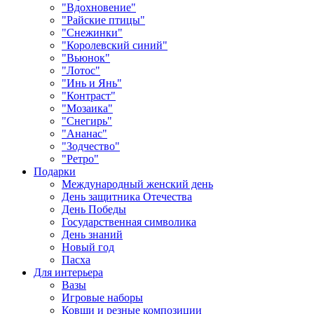
"Вдохновение"
"Райские птицы"
"Снежинки"
"Королевский синий"
"Вьюнок"
"Лотос"
"Инь и Янь"
"Контраст"
"Мозаика"
"Снегирь"
"Ананас"
"Зодчество"
"Ретро"
Подарки
Международный женский день
День защитника Отечества
День Победы
Государственная символика
День знаний
Новый год
Пасха
Для интерьера
Вазы
Игровые наборы
Ковши и резные композиции