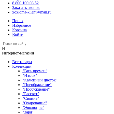
8 800 100 08 52
Заказать звонок
xoxloma-klient@mail.ru
Поиск
Избранное
Корзина
Войти
И
Интернет-магазин
Все товары
Коллекции
"Вязь времен"
"Изыск"
"Каменный цветок"
"Преображение"
"Пробуждение"
"Рассвет"
"Сияние"
"Очарование"
"Эволюция"
"Заря"