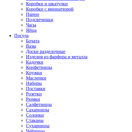
Коробки и шкатулки
Коробки с миниатюрой
Панно
Подсвечники
Часы
Яйца
Посуда
Бочата
Вазы
Доски разделочные
Изделия из фарфора и металла
Кадочки
Конфетницы
Кружки
Масленки
Наборы
Поставки
Розетки
Рюмки
Салфетницы
Сахарницы
Солонки
Стаканы
Сухарницы
Чайницы