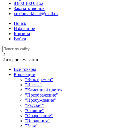
8 800 100 08 52
Заказать звонок
xoxloma-klient@mail.ru
Поиск
Избранное
Корзина
Войти
И
Интернет-магазин
Все товары
Коллекции
"Вязь времен"
"Изыск"
"Каменный цветок"
"Преображение"
"Пробуждение"
"Рассвет"
"Сияние"
"Очарование"
"Эволюция"
"Заря"