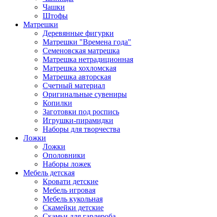
Чашки
Штофы
Матрешки
Деревянные фигурки
Матрешки "Времена года"
Семеновская матрешка
Матрешка нетрадиционная
Матрешка хохломская
Матрешка авторская
Счетный материал
Оригинальные сувениры
Копилки
Заготовки под роспись
Игрушки-пирамидки
Наборы для творчества
Ложки
Ложки
Ополовники
Наборы ложек
Мебель детская
Кровати детские
Мебель игровая
Мебель кукольная
Скамейки детские
Скамьи для гардероба