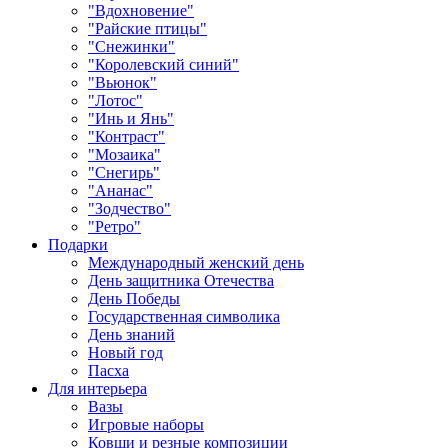
"Вдохновение"
"Райские птицы"
"Снежинки"
"Королевский синий"
"Вьюнок"
"Лотос"
"Инь и Янь"
"Контраст"
"Мозаика"
"Снегирь"
"Ананас"
"Зодчество"
"Ретро"
Подарки
Международный женский день
День защитника Отечества
День Победы
Государственная символика
День знаний
Новый год
Пасха
Для интерьера
Вазы
Игровые наборы
Ковши и резные композиции