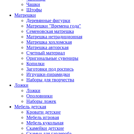
Чашки
Штофы
Матрешки
Деревянные фигурки
Матрешки "Времена года"
Семеновская матрешка
Матрешка нетрадиционная
Матрешка хохломская
Матрешка авторская
Счетный материал
Оригинальные сувениры
Копилки
Заготовки под роспись
Игрушки-пирамидки
Наборы для творчества
Ложки
Ложки
Ополовники
Наборы ложек
Мебель детская
Кровати детские
Мебель игровая
Мебель кукольная
Скамейки детские
Скамьи для гардероба