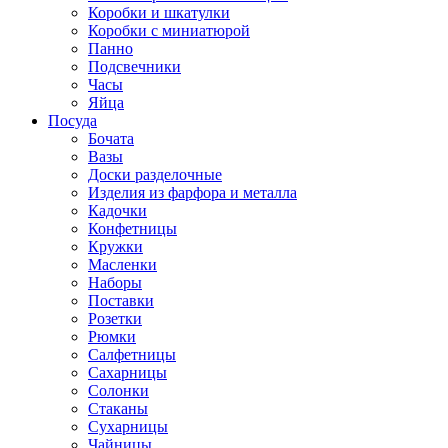
Коробки и шкатулки
Коробки с миниатюрой
Панно
Подсвечники
Часы
Яйца
Посуда
Бочата
Вазы
Доски разделочные
Изделия из фарфора и металла
Кадочки
Конфетницы
Кружки
Масленки
Наборы
Поставки
Розетки
Рюмки
Салфетницы
Сахарницы
Солонки
Стаканы
Сухарницы
Чайницы