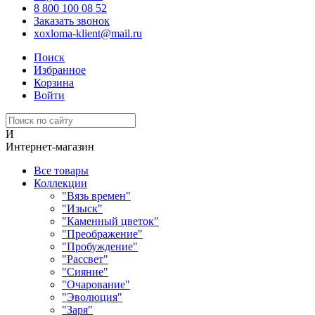
8 800 100 08 52
Заказать звонок
xoxloma-klient@mail.ru
Поиск
Избранное
Корзина
Войти
И
Интернет-магазин
Все товары
Коллекции
"Вязь времен"
"Изыск"
"Каменный цветок"
"Преображение"
"Пробуждение"
"Рассвет"
"Сияние"
"Очарование"
"Эволюция"
"Заря"