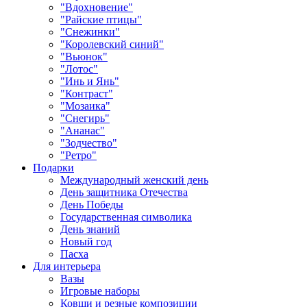
"Вдохновение"
"Райские птицы"
"Снежинки"
"Королевский синий"
"Вьюнок"
"Лотос"
"Инь и Янь"
"Контраст"
"Мозаика"
"Снегирь"
"Ананас"
"Зодчество"
"Ретро"
Подарки
Международный женский день
День защитника Отечества
День Победы
Государственная символика
День знаний
Новый год
Пасха
Для интерьера
Вазы
Игровые наборы
Ковши и резные композиции