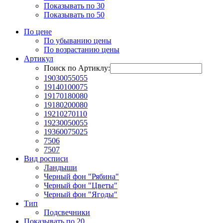
Показывать по 30
Показывать по 50
По цене
По убыванию цены
По возрастанию цены
Артикул
Поиск по Артиклу:
19030055055
19140100075
19170180080
19180200080
19210270110
19230050055
19360075025
7506
7507
Вид росписи
Ландыши
Черный фон "Рябина"
Черный фон "Цветы"
Черный фон "Ягоды"
Тип
Подсвечники
Показывать по 20