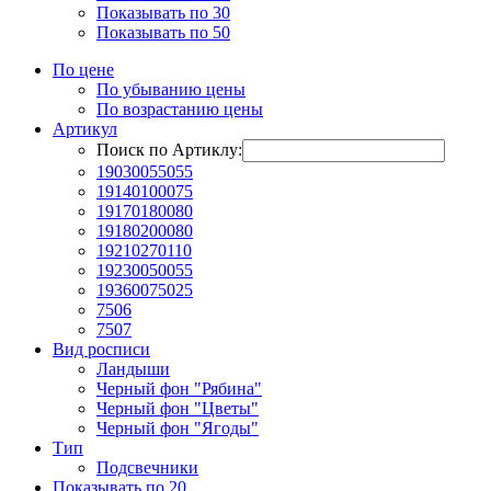
Показывать по 30
Показывать по 50
По цене
По убыванию цены
По возрастанию цены
Артикул
Поиск по Артиклу:
19030055055
19140100075
19170180080
19180200080
19210270110
19230050055
19360075025
7506
7507
Вид росписи
Ландыши
Черный фон "Рябина"
Черный фон "Цветы"
Черный фон "Ягоды"
Тип
Подсвечники
Показывать по 20