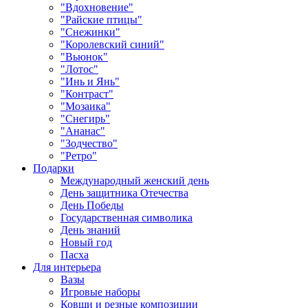
"Вдохновение"
"Райские птицы"
"Снежинки"
"Королевский синий"
"Вьюнок"
"Лотос"
"Инь и Янь"
"Контраст"
"Мозаика"
"Снегирь"
"Ананас"
"Зодчество"
"Ретро"
Подарки
Международный женский день
День защитника Отечества
День Победы
Государственная символика
День знаний
Новый год
Пасха
Для интерьера
Вазы
Игровые наборы
Ковши и резные композиции