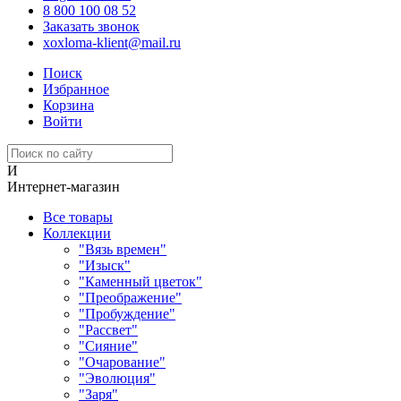
8 800 100 08 52
Заказать звонок
xoxloma-klient@mail.ru
Поиск
Избранное
Корзина
Войти
И
Интернет-магазин
Все товары
Коллекции
"Вязь времен"
"Изыск"
"Каменный цветок"
"Преображение"
"Пробуждение"
"Рассвет"
"Сияние"
"Очарование"
"Эволюция"
"Заря"