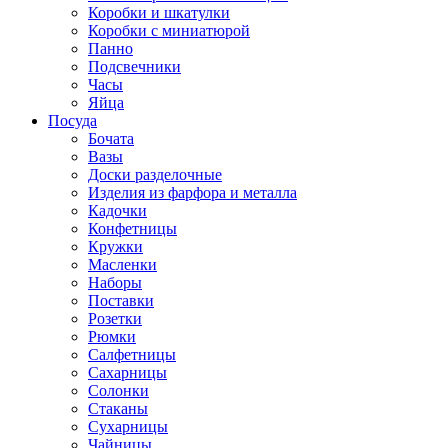
Коробки и шкатулки
Коробки с миниатюрой
Панно
Подсвечники
Часы
Яйца
Посуда
Бочата
Вазы
Доски разделочные
Изделия из фарфора и металла
Кадочки
Конфетницы
Кружки
Масленки
Наборы
Поставки
Розетки
Рюмки
Салфетницы
Сахарницы
Солонки
Стаканы
Сухарницы
Чайницы