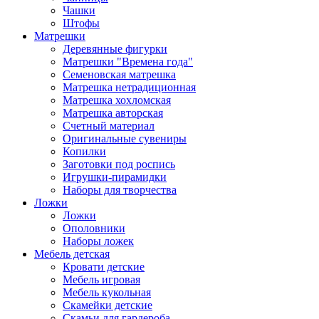
Чашки
Штофы
Матрешки
Деревянные фигурки
Матрешки "Времена года"
Семеновская матрешка
Матрешка нетрадиционная
Матрешка хохломская
Матрешка авторская
Счетный материал
Оригинальные сувениры
Копилки
Заготовки под роспись
Игрушки-пирамидки
Наборы для творчества
Ложки
Ложки
Ополовники
Наборы ложек
Мебель детская
Кровати детские
Мебель игровая
Мебель кукольная
Скамейки детские
Скамьи для гардероба