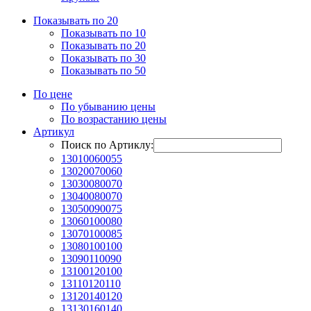
Показывать по 20
Показывать по 10
Показывать по 20
Показывать по 30
Показывать по 50
По цене
По убыванию цены
По возрастанию цены
Артикул
Поиск по Артиклу:
13010060055
13020070060
13030080070
13040080070
13050090075
13060100080
13070100085
13080100100
13090110090
13100120100
13110120110
13120140120
13130160140