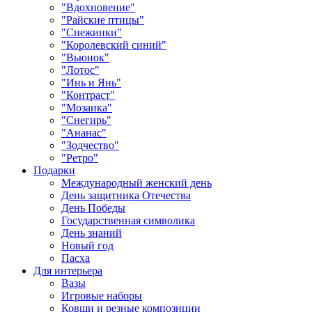
"Вдохновение"
"Райские птицы"
"Снежинки"
"Королевский синий"
"Вьюнок"
"Лотос"
"Инь и Янь"
"Контраст"
"Мозаика"
"Снегирь"
"Ананас"
"Зодчество"
"Ретро"
Подарки
Международный женский день
День защитника Отечества
День Победы
Государственная символика
День знаний
Новый год
Пасха
Для интерьера
Вазы
Игровые наборы
Ковши и резные композиции