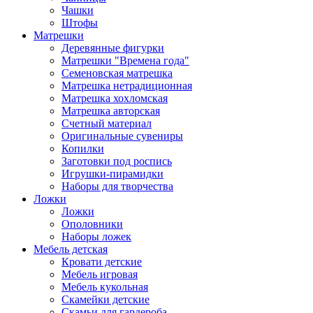
Чашки
Штофы
Матрешки
Деревянные фигурки
Матрешки "Времена года"
Семеновская матрешка
Матрешка нетрадиционная
Матрешка хохломская
Матрешка авторская
Счетный материал
Оригинальные сувениры
Копилки
Заготовки под роспись
Игрушки-пирамидки
Наборы для творчества
Ложки
Ложки
Ополовники
Наборы ложек
Мебель детская
Кровати детские
Мебель игровая
Мебель кукольная
Скамейки детские
Скамьи для гардероба