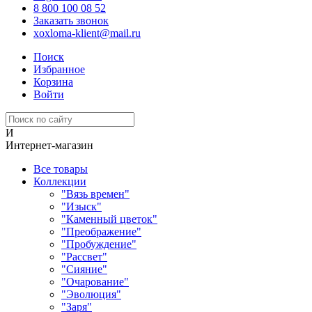
8 800 100 08 52
Заказать звонок
xoxloma-klient@mail.ru
Поиск
Избранное
Корзина
Войти
И
Интернет-магазин
Все товары
Коллекции
"Вязь времен"
"Изыск"
"Каменный цветок"
"Преображение"
"Пробуждение"
"Рассвет"
"Сияние"
"Очарование"
"Эволюция"
"Заря"