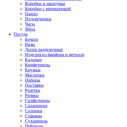
Коробки и шкатулки
Коробки с миниатюрой
Панно
Подсвечники
Часы
Яйца
Посуда
Бочата
Вазы
Доски разделочные
Изделия из фарфора и металла
Кадочки
Конфетницы
Кружки
Масленки
Наборы
Поставки
Розетки
Рюмки
Салфетницы
Сахарницы
Солонки
Стаканы
Сухарницы
Чайницы