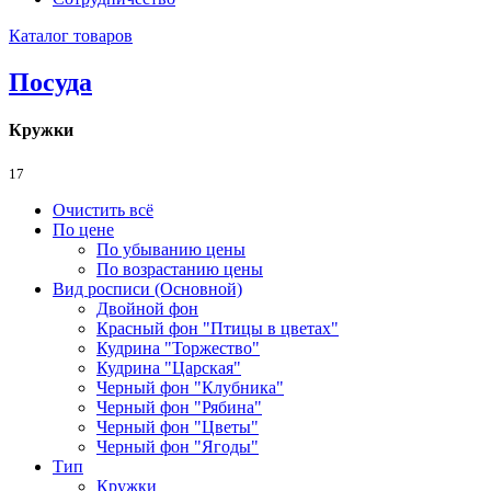
Каталог товаров
Посуда
Кружки
17
Очистить всё
По цене
По убыванию цены
По возрастанию цены
Вид росписи (Основной)
Двойной фон
Красный фон "Птицы в цветах"
Кудрина "Торжество"
Кудрина "Царская"
Черный фон "Клубника"
Черный фон "Рябина"
Черный фон "Цветы"
Черный фон "Ягоды"
Тип
Кружки