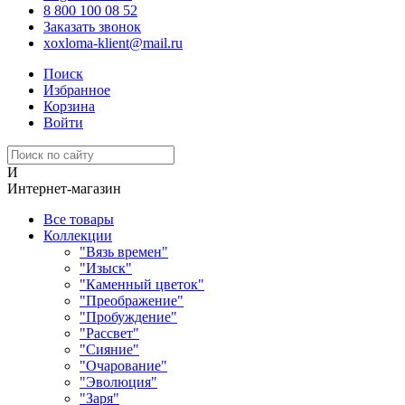
8 800 100 08 52
Заказать звонок
xoxloma-klient@mail.ru
Поиск
Избранное
Корзина
Войти
И
Интернет-магазин
Все товары
Коллекции
"Вязь времен"
"Изыск"
"Каменный цветок"
"Преображение"
"Пробуждение"
"Рассвет"
"Сияние"
"Очарование"
"Эволюция"
"Заря"