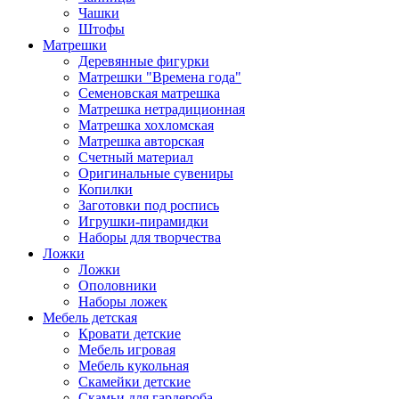
Чашки
Штофы
Матрешки
Деревянные фигурки
Матрешки "Времена года"
Семеновская матрешка
Матрешка нетрадиционная
Матрешка хохломская
Матрешка авторская
Счетный материал
Оригинальные сувениры
Копилки
Заготовки под роспись
Игрушки-пирамидки
Наборы для творчества
Ложки
Ложки
Ополовники
Наборы ложек
Мебель детская
Кровати детские
Мебель игровая
Мебель кукольная
Скамейки детские
Скамьи для гардероба