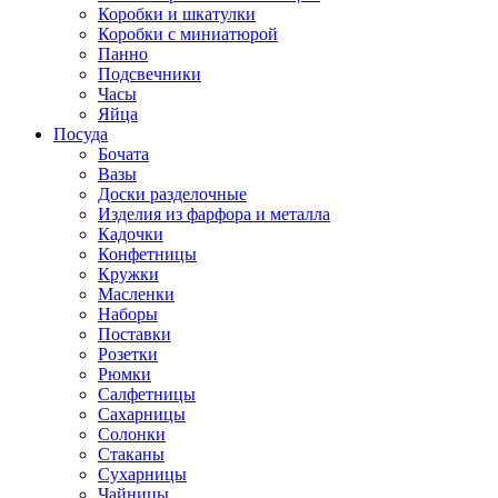
Коробки и шкатулки
Коробки с миниатюрой
Панно
Подсвечники
Часы
Яйца
Посуда
Бочата
Вазы
Доски разделочные
Изделия из фарфора и металла
Кадочки
Конфетницы
Кружки
Масленки
Наборы
Поставки
Розетки
Рюмки
Салфетницы
Сахарницы
Солонки
Стаканы
Сухарницы
Чайницы