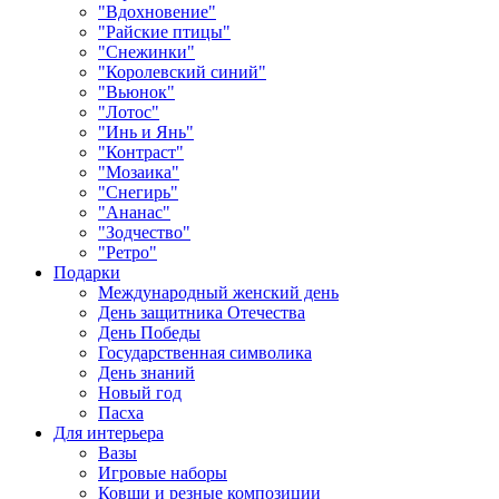
"Вдохновение"
"Райские птицы"
"Снежинки"
"Королевский синий"
"Вьюнок"
"Лотос"
"Инь и Янь"
"Контраст"
"Мозаика"
"Снегирь"
"Ананас"
"Зодчество"
"Ретро"
Подарки
Международный женский день
День защитника Отечества
День Победы
Государственная символика
День знаний
Новый год
Пасха
Для интерьера
Вазы
Игровые наборы
Ковши и резные композиции