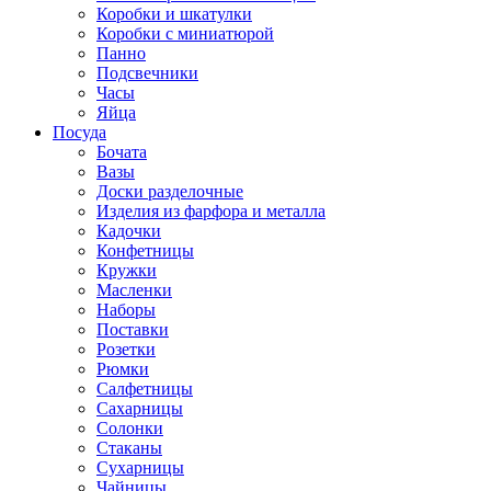
Коробки и шкатулки
Коробки с миниатюрой
Панно
Подсвечники
Часы
Яйца
Посуда
Бочата
Вазы
Доски разделочные
Изделия из фарфора и металла
Кадочки
Конфетницы
Кружки
Масленки
Наборы
Поставки
Розетки
Рюмки
Салфетницы
Сахарницы
Солонки
Стаканы
Сухарницы
Чайницы