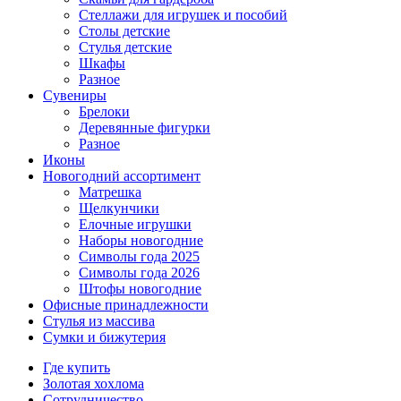
Стеллажи для игрушек и пособий
Столы детские
Стулья детские
Шкафы
Разное
Сувениры
Брелоки
Деревянные фигурки
Разное
Иконы
Новогодний ассортимент
Матрешка
Щелкунчики
Елочные игрушки
Наборы новогодние
Символы года 2025
Символы года 2026
Штофы новогодние
Офисные принадлежности
Стулья из массива
Сумки и бижутерия
Где купить
Золотая хохлома
Сотрудничество