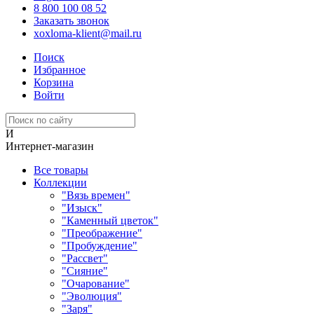
8 800 100 08 52
Заказать звонок
xoxloma-klient@mail.ru
Поиск
Избранное
Корзина
Войти
И
Интернет-магазин
Все товары
Коллекции
"Вязь времен"
"Изыск"
"Каменный цветок"
"Преображение"
"Пробуждение"
"Рассвет"
"Сияние"
"Очарование"
"Эволюция"
"Заря"