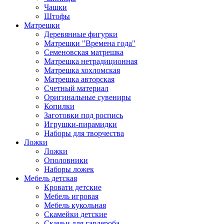
Чашки
Штофы
Матрешки
Деревянные фигурки
Матрешки "Времена года"
Семеновская матрешка
Матрешка нетрадиционная
Матрешка хохломская
Матрешка авторская
Счетный материал
Оригинальные сувениры
Копилки
Заготовки под роспись
Игрушки-пирамидки
Наборы для творчества
Ложки
Ложки
Ополовники
Наборы ложек
Мебель детская
Кровати детские
Мебель игровая
Мебель кукольная
Скамейки детские
Скамьи для гардероба