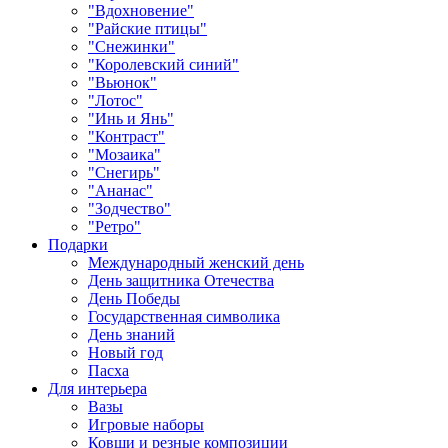
"Вдохновение"
"Райские птицы"
"Снежинки"
"Королевский синий"
"Вьюнок"
"Лотос"
"Инь и Янь"
"Контраст"
"Мозаика"
"Снегирь"
"Ананас"
"Зодчество"
"Ретро"
Подарки
Международный женский день
День защитника Отечества
День Победы
Государственная символика
День знаний
Новый год
Пасха
Для интерьера
Вазы
Игровые наборы
Ковши и резные композиции