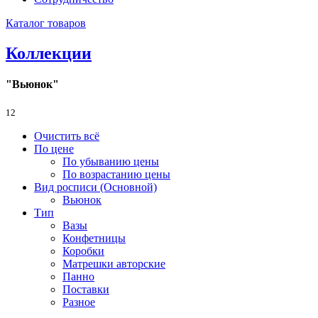
Каталог товаров
Коллекции
"Вьюнок"
12
Очистить всё
По цене
По убыванию цены
По возрастанию цены
Вид росписи (Основной)
Вьюнок
Тип
Вазы
Конфетницы
Коробки
Матрешки авторские
Панно
Поставки
Разное