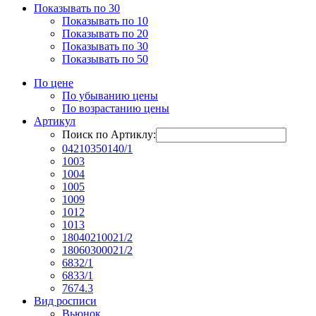
Показывать по 30
Показывать по 10
Показывать по 20
Показывать по 30
Показывать по 50
По цене
По убыванию цены
По возрастанию цены
Артикул
Поиск по Артиклу:
04210350140/1
1003
1004
1005
1009
1012
1013
18040210021/2
18060300021/2
6832/1
6833/1
7674.3
Вид росписи
Вьюнок