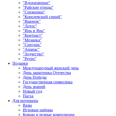
"Вдохновение"
"Райские птицы"
"Снежинки"
"Королевский синий"
"Вьюнок"
"Лотос"
"Инь и Янь"
"Контраст"
"Мозаика"
"Снегирь"
"Ананас"
"Зодчество"
"Ретро"
Подарки
Международный женский день
День защитника Отечества
День Победы
Государственная символика
День знаний
Новый год
Пасха
Для интерьера
Вазы
Игровые наборы
Ковши и резные композиции