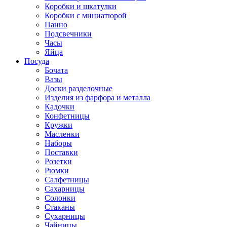
Коробки и шкатулки
Коробки с миниатюрой
Панно
Подсвечники
Часы
Яйца
Посуда
Бочата
Вазы
Доски разделочные
Изделия из фарфора и металла
Кадочки
Конфетницы
Кружки
Масленки
Наборы
Поставки
Розетки
Рюмки
Салфетницы
Сахарницы
Солонки
Стаканы
Сухарницы
Чайницы