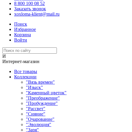
8 800 100 08 52
Заказать звонок
xoxloma-klient@mail.ru
Поиск
Избранное
Корзина
Войти
И
Интернет-магазин
Все товары
Коллекции
"Вязь времен"
"Изыск"
"Каменный цветок"
"Преображение"
"Пробуждение"
"Рассвет"
"Сияние"
"Очарование"
"Эволюция"
"Заря"