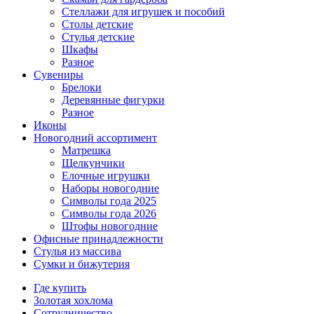
Стеллажи для игрушек и пособий
Столы детские
Стулья детские
Шкафы
Разное
Сувениры
Брелоки
Деревянные фигурки
Разное
Иконы
Новогодний ассортимент
Матрешка
Щелкунчики
Елочные игрушки
Наборы новогодние
Символы года 2025
Символы года 2026
Штофы новогодние
Офисные принадлежности
Стулья из массива
Сумки и бижутерия
Где купить
Золотая хохлома
Сотрудничество