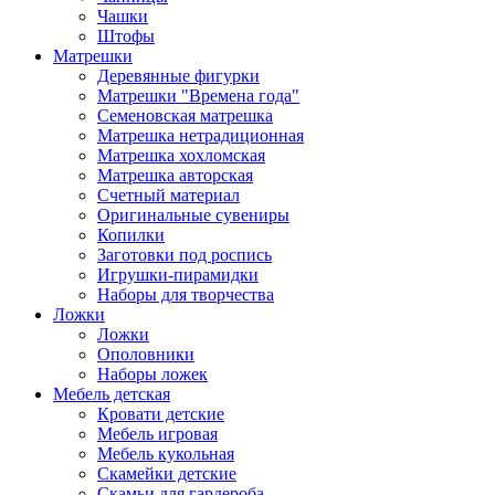
Чашки
Штофы
Матрешки
Деревянные фигурки
Матрешки "Времена года"
Семеновская матрешка
Матрешка нетрадиционная
Матрешка хохломская
Матрешка авторская
Счетный материал
Оригинальные сувениры
Копилки
Заготовки под роспись
Игрушки-пирамидки
Наборы для творчества
Ложки
Ложки
Ополовники
Наборы ложек
Мебель детская
Кровати детские
Мебель игровая
Мебель кукольная
Скамейки детские
Скамьи для гардероба