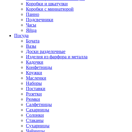
Коробки и шкатулки
Коробки с миниатюрой
Панно
Подсвечники
Часы
Яйца
Посуда
Бочата
Вазы
Доски разделочные
Изделия из фарфора и металла
Кадочки
Конфетницы
Кружки
Масленки
Наборы
Поставки
Розетки
Рюмки
Салфетницы
Сахарницы
Солонки
Стаканы
Сухарницы
Чайницы