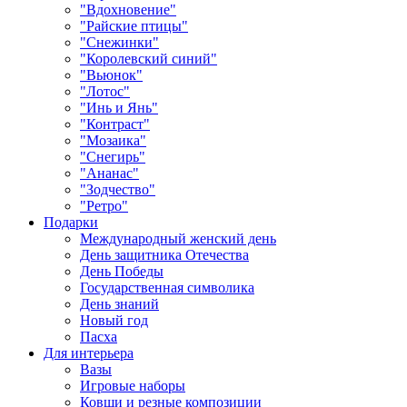
"Вдохновение"
"Райские птицы"
"Снежинки"
"Королевский синий"
"Вьюнок"
"Лотос"
"Инь и Янь"
"Контраст"
"Мозаика"
"Снегирь"
"Ананас"
"Зодчество"
"Ретро"
Подарки
Международный женский день
День защитника Отечества
День Победы
Государственная символика
День знаний
Новый год
Пасха
Для интерьера
Вазы
Игровые наборы
Ковши и резные композиции