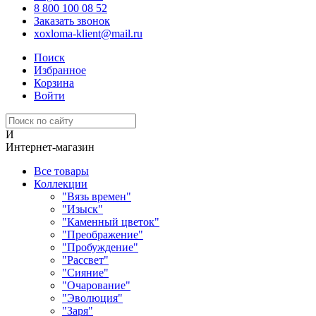
8 800 100 08 52
Заказать звонок
xoxloma-klient@mail.ru
Поиск
Избранное
Корзина
Войти
И
Интернет-магазин
Все товары
Коллекции
"Вязь времен"
"Изыск"
"Каменный цветок"
"Преображение"
"Пробуждение"
"Рассвет"
"Сияние"
"Очарование"
"Эволюция"
"Заря"