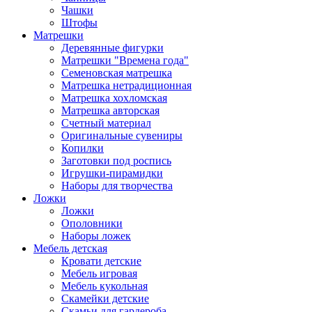
Чашки
Штофы
Матрешки
Деревянные фигурки
Матрешки "Времена года"
Семеновская матрешка
Матрешка нетрадиционная
Матрешка хохломская
Матрешка авторская
Счетный материал
Оригинальные сувениры
Копилки
Заготовки под роспись
Игрушки-пирамидки
Наборы для творчества
Ложки
Ложки
Ополовники
Наборы ложек
Мебель детская
Кровати детские
Мебель игровая
Мебель кукольная
Скамейки детские
Скамьи для гардероба