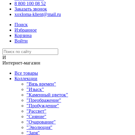
8 800 100 08 52
Заказать звонок
xoxloma-klient@mail.ru
Поиск
Избранное
Корзина
Войти
И
Интернет-магазин
Все товары
Коллекции
"Вязь времен"
"Изыск"
"Каменный цветок"
"Преображение"
"Пробуждение"
"Рассвет"
"Сияние"
"Очарование"
"Эволюция"
"Заря"