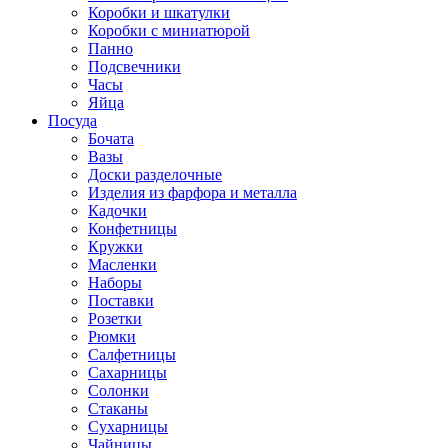
Коробки и шкатулки
Коробки с миниатюрой
Панно
Подсвечники
Часы
Яйца
Посуда
Бочата
Вазы
Доски разделочные
Изделия из фарфора и металла
Кадочки
Конфетницы
Кружки
Масленки
Наборы
Поставки
Розетки
Рюмки
Салфетницы
Сахарницы
Солонки
Стаканы
Сухарницы
Чайницы