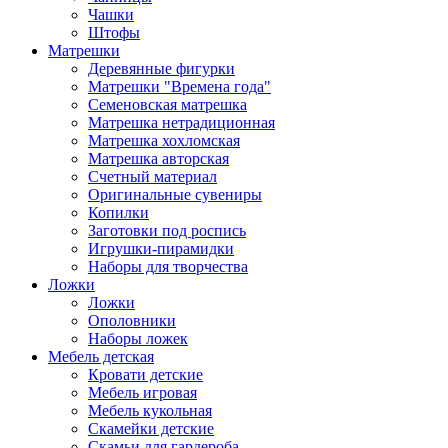
Чашки
Штофы
Матрешки
Деревянные фигурки
Матрешки "Времена года"
Семеновская матрешка
Матрешка нетрадиционная
Матрешка хохломская
Матрешка авторская
Счетный материал
Оригинальные сувениры
Копилки
Заготовки под роспись
Игрушки-пирамидки
Наборы для творчества
Ложки
Ложки
Ополовники
Наборы ложек
Мебель детская
Кровати детские
Мебель игровая
Мебель кукольная
Скамейки детские
Скамьи для гардероба