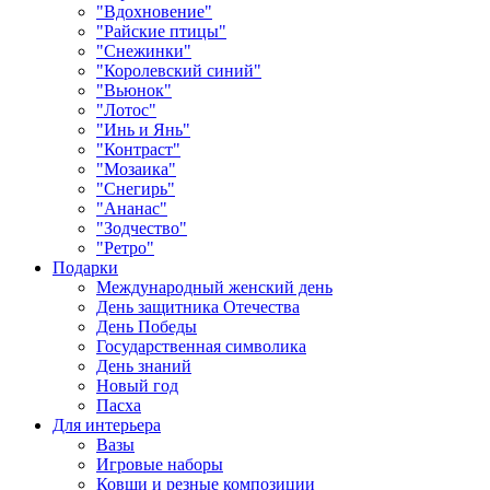
"Вдохновение"
"Райские птицы"
"Снежинки"
"Королевский синий"
"Вьюнок"
"Лотос"
"Инь и Янь"
"Контраст"
"Мозаика"
"Снегирь"
"Ананас"
"Зодчество"
"Ретро"
Подарки
Международный женский день
День защитника Отечества
День Победы
Государственная символика
День знаний
Новый год
Пасха
Для интерьера
Вазы
Игровые наборы
Ковши и резные композиции