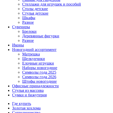
Стеллажи для игрушек и пособий
Столы детские
Стулья детские
Шкафы
Разное
Сувениры
Брелоки
Деревянные фигурки
Разное
Иконы
Новогодний ассортимент
Матрешка
Щелкунчики
Елочные игрушки
Наборы новогодние
Символы года 2025
Символы года 2026
Штофы новогодние
Офисные принадлежности
Стулья из массива
Сумки и бижутерия
Где купить
Золотая хохлома
Сотрудничество