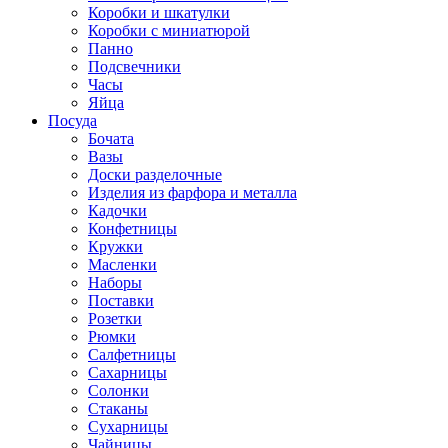
Коробки и шкатулки
Коробки с миниатюрой
Панно
Подсвечники
Часы
Яйца
Посуда
Бочата
Вазы
Доски разделочные
Изделия из фарфора и металла
Кадочки
Конфетницы
Кружки
Масленки
Наборы
Поставки
Розетки
Рюмки
Салфетницы
Сахарницы
Солонки
Стаканы
Сухарницы
Чайницы