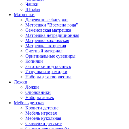
Чашки
Штофы
Матрешки
Деревянные фигурки
Матрешки "Времена года"
Семеновская матрешка
Матрешка нетрадиционная
Матрешка хохломская
Матрешка авторская
Счетный материал
Оригинальные сувениры
Копилки
Заготовки под роспись
Игрушки-пирамидки
Наборы для творчества
Ложки
Ложки
Ополовники
Наборы ложек
Мебель детская
Кровати детские
Мебель игровая
Мебель кукольная
Скамейки детские
Скамьи для гардероба