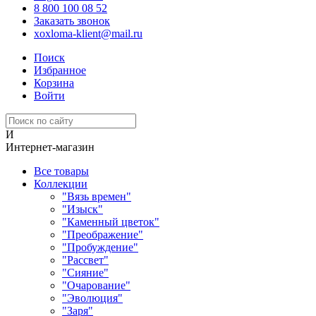
8 800 100 08 52
Заказать звонок
xoxloma-klient@mail.ru
Поиск
Избранное
Корзина
Войти
И
Интернет-магазин
Все товары
Коллекции
"Вязь времен"
"Изыск"
"Каменный цветок"
"Преображение"
"Пробуждение"
"Рассвет"
"Сияние"
"Очарование"
"Эволюция"
"Заря"