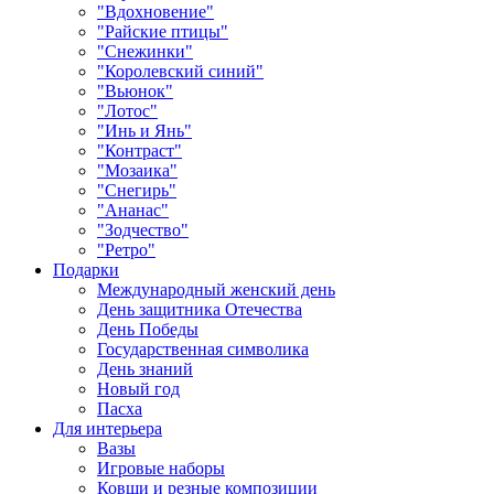
"Вдохновение"
"Райские птицы"
"Снежинки"
"Королевский синий"
"Вьюнок"
"Лотос"
"Инь и Янь"
"Контраст"
"Мозаика"
"Снегирь"
"Ананас"
"Зодчество"
"Ретро"
Подарки
Международный женский день
День защитника Отечества
День Победы
Государственная символика
День знаний
Новый год
Пасха
Для интерьера
Вазы
Игровые наборы
Ковши и резные композиции