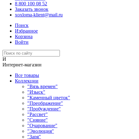
8 800 100 08 52
Заказать звонок
xoxloma-klient@mail.ru
Поиск
Избранное
Корзина
Войти
И
Интернет-магазин
Все товары
Коллекции
"Вязь времен"
"Изыск"
"Каменный цветок"
"Преображение"
"Пробуждение"
"Рассвет"
"Сияние"
"Очарование"
"Эволюция"
"Заря"