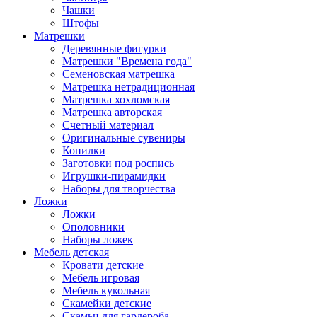
Чашки
Штофы
Матрешки
Деревянные фигурки
Матрешки "Времена года"
Семеновская матрешка
Матрешка нетрадиционная
Матрешка хохломская
Матрешка авторская
Счетный материал
Оригинальные сувениры
Копилки
Заготовки под роспись
Игрушки-пирамидки
Наборы для творчества
Ложки
Ложки
Ополовники
Наборы ложек
Мебель детская
Кровати детские
Мебель игровая
Мебель кукольная
Скамейки детские
Скамьи для гардероба