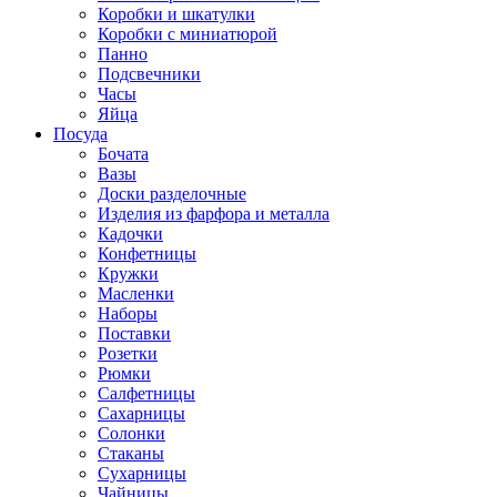
Коробки и шкатулки
Коробки с миниатюрой
Панно
Подсвечники
Часы
Яйца
Посуда
Бочата
Вазы
Доски разделочные
Изделия из фарфора и металла
Кадочки
Конфетницы
Кружки
Масленки
Наборы
Поставки
Розетки
Рюмки
Салфетницы
Сахарницы
Солонки
Стаканы
Сухарницы
Чайницы