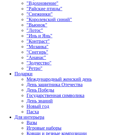
"Вдохновение"
"Райские птицы"
"Снежинки"
"Королевский синий"
"Вьюнок"
"Лотос"
"Инь и Янь"
"Контраст"
"Мозаика"
"Снегирь"
"Ананас"
"Зодчество"
"Ретро"
Подарки
Международный женский день
День защитника Отечества
День Победы
Государственная символика
День знаний
Новый год
Пасха
Для интерьера
Вазы
Игровые наборы
Ковши и резные композиции