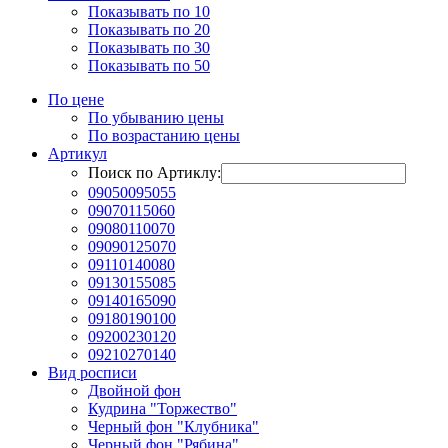
Показывать по 10
Показывать по 20
Показывать по 30
Показывать по 50
По цене
По убыванию цены
По возрастанию цены
Артикул
Поиск по Артиклу:
09050095055
09070115060
09080110070
09090125070
09110140080
09130155085
09140165090
09180190100
09200230120
09210270140
Вид росписи
Двойной фон
Кудрина "Торжество"
Черный фон "Клубника"
Черный фон "Рябина"