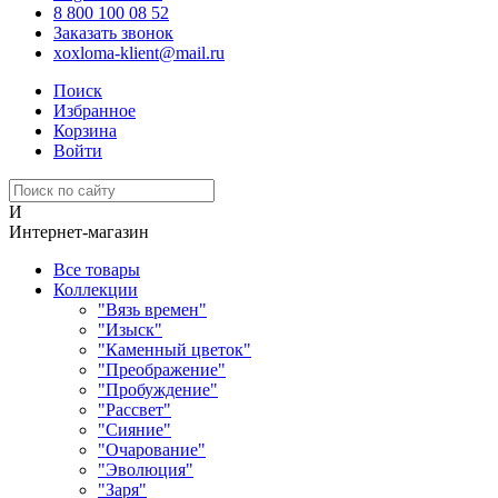
8 800 100 08 52
Заказать звонок
xoxloma-klient@mail.ru
Поиск
Избранное
Корзина
Войти
И
Интернет-магазин
Все товары
Коллекции
"Вязь времен"
"Изыск"
"Каменный цветок"
"Преображение"
"Пробуждение"
"Рассвет"
"Сияние"
"Очарование"
"Эволюция"
"Заря"