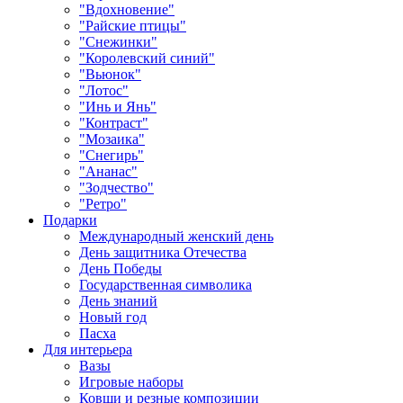
"Вдохновение"
"Райские птицы"
"Снежинки"
"Королевский синий"
"Вьюнок"
"Лотос"
"Инь и Янь"
"Контраст"
"Мозаика"
"Снегирь"
"Ананас"
"Зодчество"
"Ретро"
Подарки
Международный женский день
День защитника Отечества
День Победы
Государственная символика
День знаний
Новый год
Пасха
Для интерьера
Вазы
Игровые наборы
Ковши и резные композиции