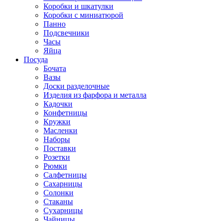
Коробки и шкатулки
Коробки с миниатюрой
Панно
Подсвечники
Часы
Яйца
Посуда
Бочата
Вазы
Доски разделочные
Изделия из фарфора и металла
Кадочки
Конфетницы
Кружки
Масленки
Наборы
Поставки
Розетки
Рюмки
Салфетницы
Сахарницы
Солонки
Стаканы
Сухарницы
Чайницы