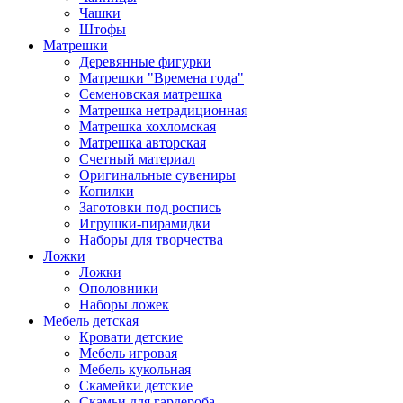
Чашки
Штофы
Матрешки
Деревянные фигурки
Матрешки "Времена года"
Семеновская матрешка
Матрешка нетрадиционная
Матрешка хохломская
Матрешка авторская
Счетный материал
Оригинальные сувениры
Копилки
Заготовки под роспись
Игрушки-пирамидки
Наборы для творчества
Ложки
Ложки
Ополовники
Наборы ложек
Мебель детская
Кровати детские
Мебель игровая
Мебель кукольная
Скамейки детские
Скамьи для гардероба