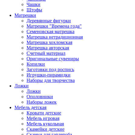
Чашки
Штофы
Матрешки
Деревянные фигурки
Матрешки "Времена года"
Семеновская матрешка
Матрешка нетрадиционная
Матрешка хохломская
Матрешка авторская
Счетный материал
Оригинальные сувениры
Копилки
Заготовки под роспись
Игрушки-пирамидки
Наборы для творчества
Ложки
Ложки
Ополовники
Наборы ложек
Мебель детская
Кровати детские
Мебель игровая
Мебель кукольная
Скамейки детские
Скамьи для гардероба