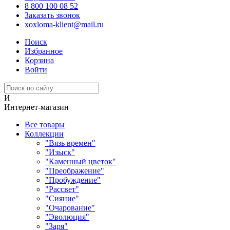
8 800 100 08 52
Заказать звонок
xoxloma-klient@mail.ru
Поиск
Избранное
Корзина
Войти
И
Интернет-магазин
Все товары
Коллекции
"Вязь времен"
"Изыск"
"Каменный цветок"
"Преображение"
"Пробуждение"
"Рассвет"
"Сияние"
"Очарование"
"Эволюция"
"Заря"