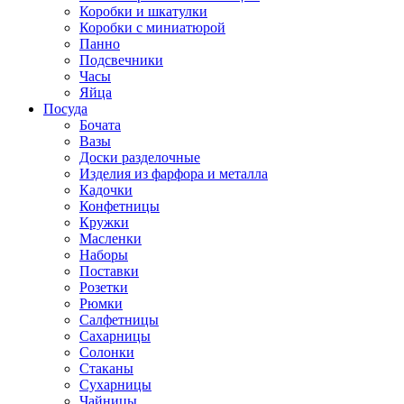
Коробки и шкатулки
Коробки с миниатюрой
Панно
Подсвечники
Часы
Яйца
Посуда
Бочата
Вазы
Доски разделочные
Изделия из фарфора и металла
Кадочки
Конфетницы
Кружки
Масленки
Наборы
Поставки
Розетки
Рюмки
Салфетницы
Сахарницы
Солонки
Стаканы
Сухарницы
Чайницы