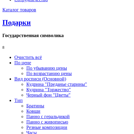
Каталог товаров
Подарки
Государственная символика
8
Очистить всё
По цене
По убыванию цены
По возрастанию цены
Вид росписи (Основной)
Кудрина "Преданье старины"
Кудрина "Торжество"
Черный фон "Цветы"
Тип
Братины
Ковши
Панно с геральдикой
Панно с живописью
Резные композиции
Часы