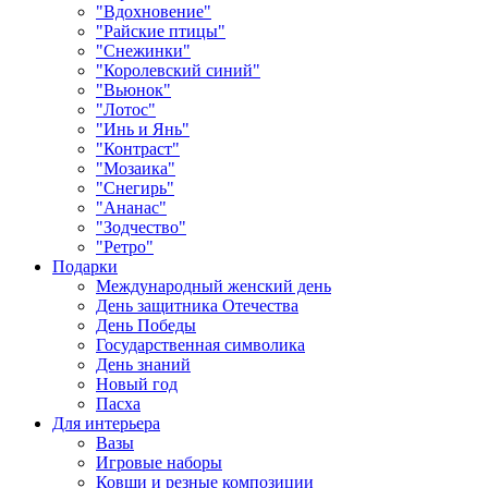
"Вдохновение"
"Райские птицы"
"Снежинки"
"Королевский синий"
"Вьюнок"
"Лотос"
"Инь и Янь"
"Контраст"
"Мозаика"
"Снегирь"
"Ананас"
"Зодчество"
"Ретро"
Подарки
Международный женский день
День защитника Отечества
День Победы
Государственная символика
День знаний
Новый год
Пасха
Для интерьера
Вазы
Игровые наборы
Ковши и резные композиции