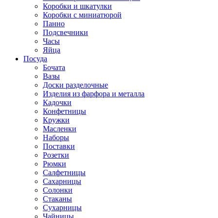
Коробки и шкатулки
Коробки с миниатюрой
Панно
Подсвечники
Часы
Яйца
Посуда
Бочата
Вазы
Доски разделочные
Изделия из фарфора и металла
Кадочки
Конфетницы
Кружки
Масленки
Наборы
Поставки
Розетки
Рюмки
Салфетницы
Сахарницы
Солонки
Стаканы
Сухарницы
Чайницы