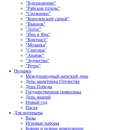
"Вдохновение"
"Райские птицы"
"Снежинки"
"Королевский синий"
"Вьюнок"
"Лотос"
"Инь и Янь"
"Контраст"
"Мозаика"
"Снегирь"
"Ананас"
"Зодчество"
"Ретро"
Подарки
Международный женский день
День защитника Отечества
День Победы
Государственная символика
День знаний
Новый год
Пасха
Для интерьера
Вазы
Игровые наборы
Ковши и резные композиции