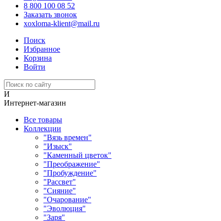
8 800 100 08 52
Заказать звонок
xoxloma-klient@mail.ru
Поиск
Избранное
Корзина
Войти
И
Интернет-магазин
Все товары
Коллекции
"Вязь времен"
"Изыск"
"Каменный цветок"
"Преображение"
"Пробуждение"
"Рассвет"
"Сияние"
"Очарование"
"Эволюция"
"Заря"