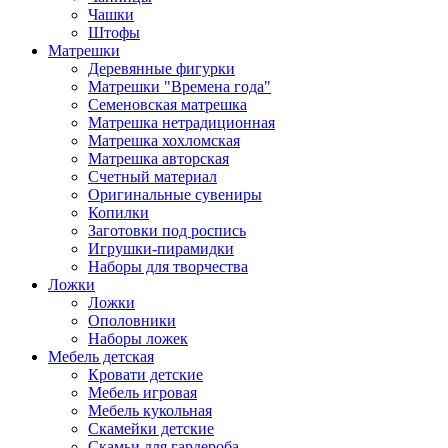
Чашки
Штофы
Матрешки
Деревянные фигурки
Матрешки "Времена года"
Семеновская матрешка
Матрешка нетрадиционная
Матрешка хохломская
Матрешка авторская
Счетный материал
Оригинальные сувениры
Копилки
Заготовки под роспись
Игрушки-пирамидки
Наборы для творчества
Ложки
Ложки
Ополовники
Наборы ложек
Мебель детская
Кровати детские
Мебель игровая
Мебель кукольная
Скамейки детские
Скамьи для гардероба