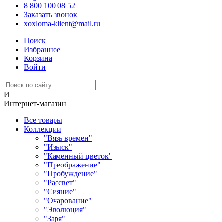
8 800 100 08 52
Заказать звонок
xoxloma-klient@mail.ru
Поиск
Избранное
Корзина
Войти
И
Интернет-магазин
Все товары
Коллекции
"Вязь времен"
"Изыск"
"Каменный цветок"
"Преображение"
"Пробуждение"
"Рассвет"
"Сияние"
"Очарование"
"Эволюция"
"Заря"