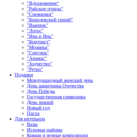
"Вдохновение"
"Райские птицы"
"Снежинки"
"Королевский синий"
"Вьюнок"
"Лотос"
"Инь и Янь"
"Контраст"
"Мозаика"
"Снегирь"
"Ананас"
"Зодчество"
"Ретро"
Подарки
Международный женский день
День защитника Отечества
День Победы
Государственная символика
День знаний
Новый год
Пасха
Для интерьера
Вазы
Игровые наборы
Ковши и резные композиции