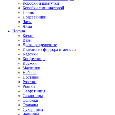
Коробки и шкатулки
Коробки с миниатюрой
Панно
Подсвечники
Часы
Яйца
Посуда
Бочата
Вазы
Доски разделочные
Изделия из фарфора и металла
Кадочки
Конфетницы
Кружки
Масленки
Наборы
Поставки
Розетки
Рюмки
Салфетницы
Сахарницы
Солонки
Стаканы
Сухарницы
Чайницы