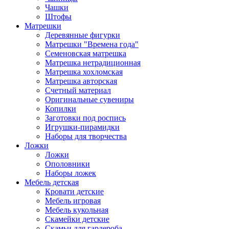
Чашки
Штофы
Матрешки
Деревянные фигурки
Матрешки "Времена года"
Семеновская матрешка
Матрешка нетрадиционная
Матрешка хохломская
Матрешка авторская
Счетный материал
Оригинальные сувениры
Копилки
Заготовки под роспись
Игрушки-пирамидки
Наборы для творчества
Ложки
Ложки
Ополовники
Наборы ложек
Мебель детская
Кровати детские
Мебель игровая
Мебель кукольная
Скамейки детские
Скамьи для гардероба