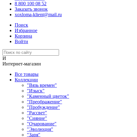
8 800 100 08 52
Заказать звонок
xoxloma-klient@mail.ru
Поиск
Избранное
Корзина
Войти
И
Интернет-магазин
Все товары
Коллекции
"Вязь времен"
"Изыск"
"Каменный цветок"
"Преображение"
"Пробуждение"
"Рассвет"
"Сияние"
"Очарование"
"Эволюция"
"Заря"