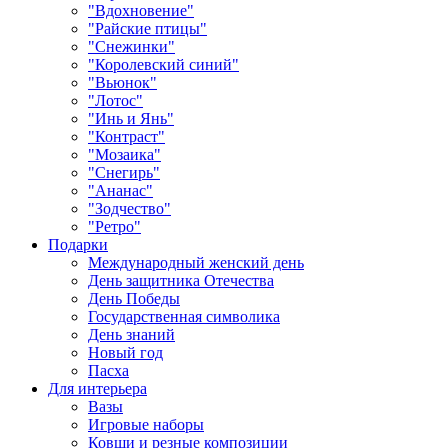
"Вдохновение"
"Райские птицы"
"Снежинки"
"Королевский синий"
"Вьюнок"
"Лотос"
"Инь и Янь"
"Контраст"
"Мозаика"
"Снегирь"
"Ананас"
"Зодчество"
"Ретро"
Подарки
Международный женский день
День защитника Отечества
День Победы
Государственная символика
День знаний
Новый год
Пасха
Для интерьера
Вазы
Игровые наборы
Ковши и резные композиции