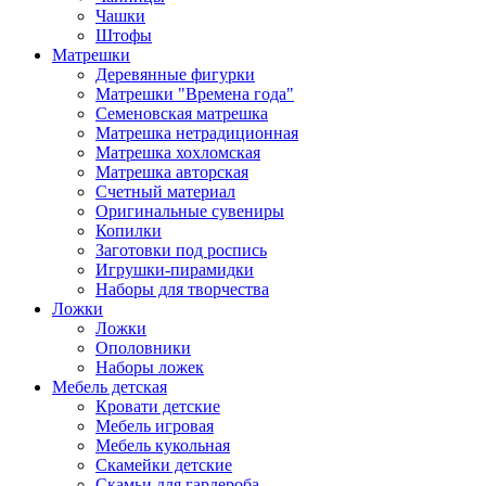
Чашки
Штофы
Матрешки
Деревянные фигурки
Матрешки "Времена года"
Семеновская матрешка
Матрешка нетрадиционная
Матрешка хохломская
Матрешка авторская
Счетный материал
Оригинальные сувениры
Копилки
Заготовки под роспись
Игрушки-пирамидки
Наборы для творчества
Ложки
Ложки
Ополовники
Наборы ложек
Мебель детская
Кровати детские
Мебель игровая
Мебель кукольная
Скамейки детские
Скамьи для гардероба