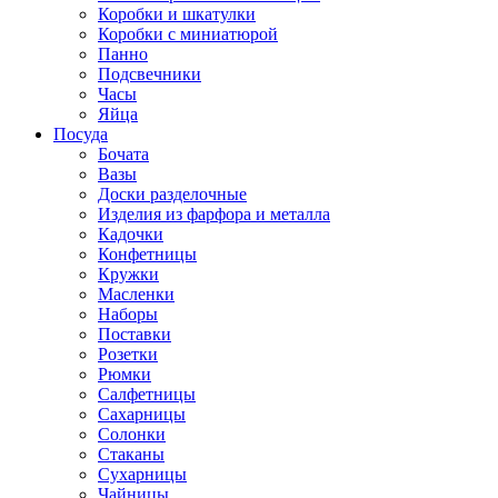
Коробки и шкатулки
Коробки с миниатюрой
Панно
Подсвечники
Часы
Яйца
Посуда
Бочата
Вазы
Доски разделочные
Изделия из фарфора и металла
Кадочки
Конфетницы
Кружки
Масленки
Наборы
Поставки
Розетки
Рюмки
Салфетницы
Сахарницы
Солонки
Стаканы
Сухарницы
Чайницы