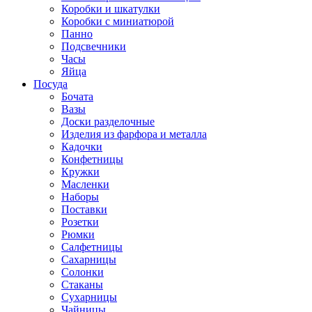
Коробки и шкатулки
Коробки с миниатюрой
Панно
Подсвечники
Часы
Яйца
Посуда
Бочата
Вазы
Доски разделочные
Изделия из фарфора и металла
Кадочки
Конфетницы
Кружки
Масленки
Наборы
Поставки
Розетки
Рюмки
Салфетницы
Сахарницы
Солонки
Стаканы
Сухарницы
Чайницы