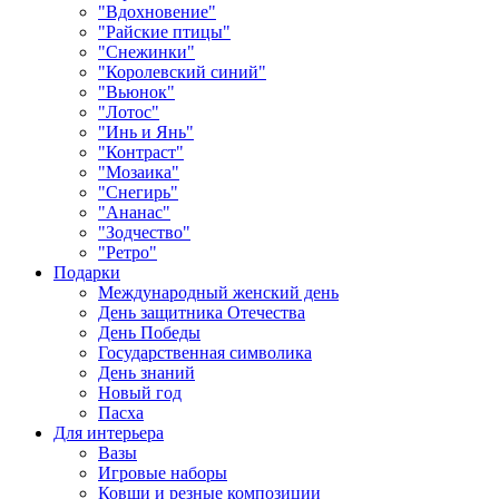
"Вдохновение"
"Райские птицы"
"Снежинки"
"Королевский синий"
"Вьюнок"
"Лотос"
"Инь и Янь"
"Контраст"
"Мозаика"
"Снегирь"
"Ананас"
"Зодчество"
"Ретро"
Подарки
Международный женский день
День защитника Отечества
День Победы
Государственная символика
День знаний
Новый год
Пасха
Для интерьера
Вазы
Игровые наборы
Ковши и резные композиции