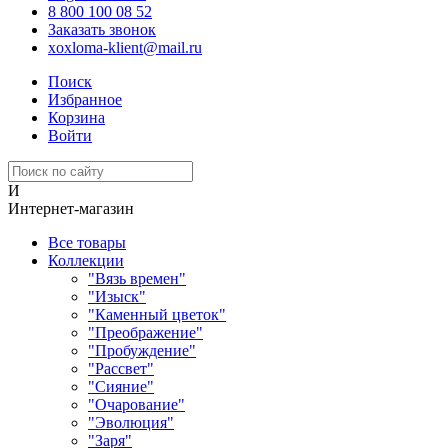
8 800 100 08 52
Заказать звонок
xoxloma-klient@mail.ru
Поиск
Избранное
Корзина
Войти
И
Интернет-магазин
Все товары
Коллекции
"Вязь времен"
"Изыск"
"Каменный цветок"
"Преображение"
"Пробуждение"
"Рассвет"
"Сияние"
"Очарование"
"Эволюция"
"Заря"