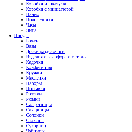
Коробки и шкатулки
Коробки с миниатюрой
Панно
Подсвечники
Часы
Яйца
Посуда
Бочата
Вазы
Доски разделочные
Изделия из фарфора и металла
Кадочки
Конфетницы
Кружки
Масленки
Наборы
Поставки
Розетки
Рюмки
Салфетницы
Сахарницы
Солонки
Стаканы
Сухарницы
Чайницы