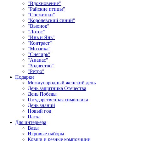
"Вдохновение"
"Райские птицы"
"Снежинки"
"Королевский синий"
"Вьюнок"
"Лотос"
"Инь и Янь"
"Контраст"
"Мозаика"
"Снегирь"
"Ананас"
"Зодчество"
"Ретро"
Подарки
Международный женский день
День защитника Отечества
День Победы
Государственная символика
День знаний
Новый год
Пасха
Для интерьера
Вазы
Игровые наборы
Ковши и резные композиции