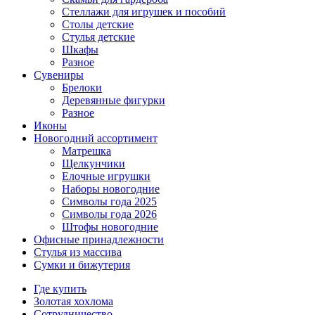
Стеллажи для игрушек и пособий
Столы детские
Стулья детские
Шкафы
Разное
Сувениры
Брелоки
Деревянные фигурки
Разное
Иконы
Новогодний ассортимент
Матрешка
Щелкунчики
Елочные игрушки
Наборы новогодние
Символы года 2025
Символы года 2026
Штофы новогодние
Офисные принадлежности
Стулья из массива
Сумки и бижутерия
Где купить
Золотая хохлома
Сотрудничество