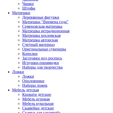
Чашки
Штофы
Матрешки
Деревянные фигурки
Матрешки "Времена года"
Семеновская матрешка
Матрешка нетрадиционная
Матрешка хохломская
Матрешка авторская
Счетный материал
Оригинальные сувениры
Копилки
Заготовки под роспись
Игрушки-пирамидки
Наборы для творчества
Ложки
Ложки
Ополовники
Наборы ложек
Мебель детская
Кровати детские
Мебель игровая
Мебель кукольная
Скамейки детские
Скамьи для гардероба