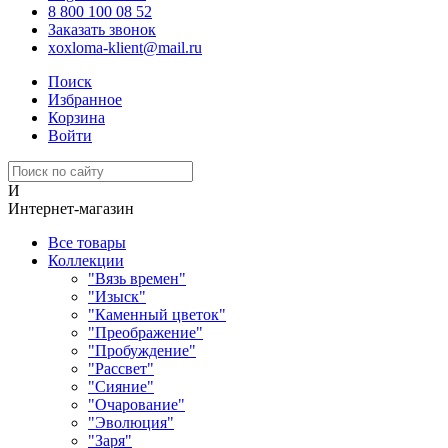
8 800 100 08 52
Заказать звонок
xoxloma-klient@mail.ru
Поиск
Избранное
Корзина
Войти
И
Интернет-магазин
Все товары
Коллекции
"Вязь времен"
"Изыск"
"Каменный цветок"
"Преображение"
"Пробуждение"
"Рассвет"
"Сияние"
"Очарование"
"Эволюция"
"Заря"