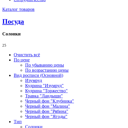
Каталог товаров
Посуда
Солонки
25
Очистить всё
По цене
По убыванию цены
По возрастанию цены
Вид росписи (Основной)
Изумруд
Кудрина "Изумруд"
Кудрина "Торжество"
Травка "Ландыши"
Черный фон "Клубника"
Черный фон "Малина"
Черный фон "Рябина"
Черный фон "Ягоды"
Тип
Солонки