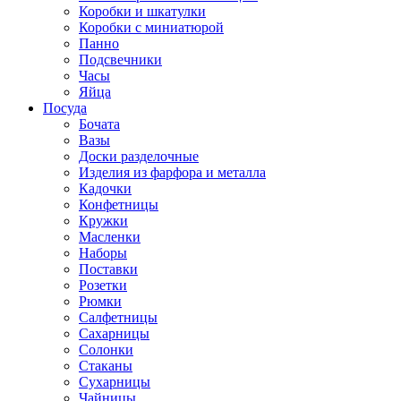
Коробки и шкатулки
Коробки с миниатюрой
Панно
Подсвечники
Часы
Яйца
Посуда
Бочата
Вазы
Доски разделочные
Изделия из фарфора и металла
Кадочки
Конфетницы
Кружки
Масленки
Наборы
Поставки
Розетки
Рюмки
Салфетницы
Сахарницы
Солонки
Стаканы
Сухарницы
Чайницы