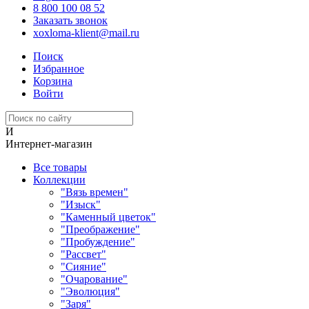
8 800 100 08 52
Заказать звонок
xoxloma-klient@mail.ru
Поиск
Избранное
Корзина
Войти
И
Интернет-магазин
Все товары
Коллекции
"Вязь времен"
"Изыск"
"Каменный цветок"
"Преображение"
"Пробуждение"
"Рассвет"
"Сияние"
"Очарование"
"Эволюция"
"Заря"