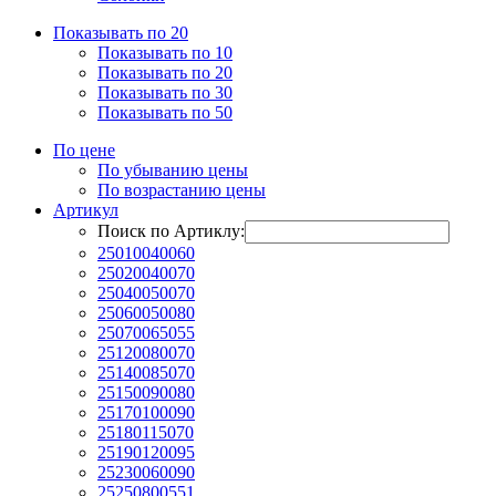
Показывать по 20
Показывать по 10
Показывать по 20
Показывать по 30
Показывать по 50
По цене
По убыванию цены
По возрастанию цены
Артикул
Поиск по Артиклу:
25010040060
25020040070
25040050070
25060050080
25070065055
25120080070
25140085070
25150090080
25170100090
25180115070
25190120095
25230060090
25250800551