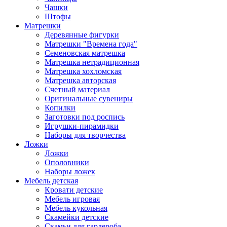
Чашки
Штофы
Матрешки
Деревянные фигурки
Матрешки "Времена года"
Семеновская матрешка
Матрешка нетрадиционная
Матрешка хохломская
Матрешка авторская
Счетный материал
Оригинальные сувениры
Копилки
Заготовки под роспись
Игрушки-пирамидки
Наборы для творчества
Ложки
Ложки
Ополовники
Наборы ложек
Мебель детская
Кровати детские
Мебель игровая
Мебель кукольная
Скамейки детские
Скамьи для гардероба