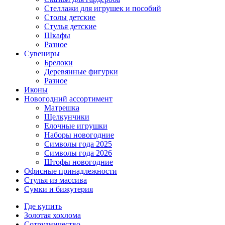
Стеллажи для игрушек и пособий
Столы детские
Стулья детские
Шкафы
Разное
Сувениры
Брелоки
Деревянные фигурки
Разное
Иконы
Новогодний ассортимент
Матрешка
Щелкунчики
Елочные игрушки
Наборы новогодние
Символы года 2025
Символы года 2026
Штофы новогодние
Офисные принадлежности
Стулья из массива
Сумки и бижутерия
Где купить
Золотая хохлома
Сотрудничество