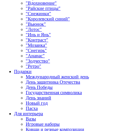
"Вдохновение"
"Райские птицы"
"Снежинки"
"Королевский синий"
"Вьюнок"
"Лотос"
"Инь и Янь"
"Контраст"
"Мозаика"
"Снегирь"
"Ананас"
"Зодчество"
"Ретро"
Подарки
Международный женский день
День защитника Отечества
День Победы
Государственная символика
День знаний
Новый год
Пасха
Для интерьера
Вазы
Игровые наборы
Ковши и резные композиции