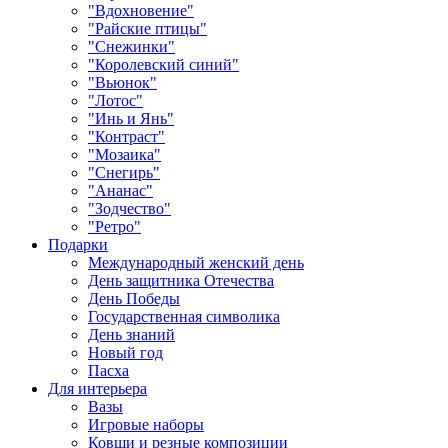
"Вдохновение"
"Райские птицы"
"Снежинки"
"Королевский синий"
"Вьюнок"
"Лотос"
"Инь и Янь"
"Контраст"
"Мозаика"
"Снегирь"
"Ананас"
"Зодчество"
"Ретро"
Подарки
Международный женский день
День защитника Отечества
День Победы
Государственная символика
День знаний
Новый год
Пасха
Для интерьера
Вазы
Игровые наборы
Ковши и резные композиции