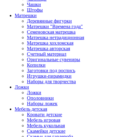
Чашки
Штофы
Матрешки
Деревянные фигурки
Матрешки "Времена года"
Семеновская матрешка
Матрешка нетрадиционная
Матрешка хохломская
Матрешка авторская
Счетный материал
Оригинальные сувениры
Копилки
Заготовки под роспись
Игрушки-пирамидки
Наборы для творчества
Ложки
Ложки
Ополовники
Наборы ложек
Мебель детская
Кровати детские
Мебель игровая
Мебель кукольная
Скамейки детские
Скамьи для гардероба