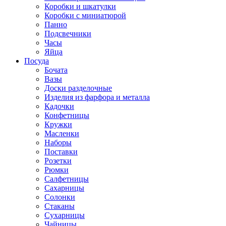
Коробки и шкатулки
Коробки с миниатюрой
Панно
Подсвечники
Часы
Яйца
Посуда
Бочата
Вазы
Доски разделочные
Изделия из фарфора и металла
Кадочки
Конфетницы
Кружки
Масленки
Наборы
Поставки
Розетки
Рюмки
Салфетницы
Сахарницы
Солонки
Стаканы
Сухарницы
Чайницы