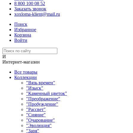
8 800 100 08 52
Заказать звонок
xoxloma-klient@mail.ru
Поиск
Избранное
Корзина
Войти
И
Интернет-магазин
Все товары
Коллекции
"Вязь времен"
"Изыск"
"Каменный цветок"
"Преображение"
"Пробуждение"
"Рассвет"
"Сияние"
"Очарование"
"Эволюция"
"Заря"