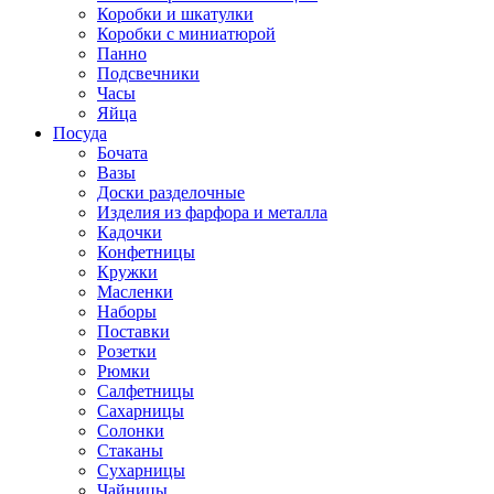
Коробки и шкатулки
Коробки с миниатюрой
Панно
Подсвечники
Часы
Яйца
Посуда
Бочата
Вазы
Доски разделочные
Изделия из фарфора и металла
Кадочки
Конфетницы
Кружки
Масленки
Наборы
Поставки
Розетки
Рюмки
Салфетницы
Сахарницы
Солонки
Стаканы
Сухарницы
Чайницы