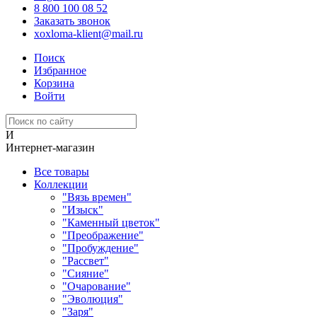
8 800 100 08 52
Заказать звонок
xoxloma-klient@mail.ru
Поиск
Избранное
Корзина
Войти
И
Интернет-магазин
Все товары
Коллекции
"Вязь времен"
"Изыск"
"Каменный цветок"
"Преображение"
"Пробуждение"
"Рассвет"
"Сияние"
"Очарование"
"Эволюция"
"Заря"