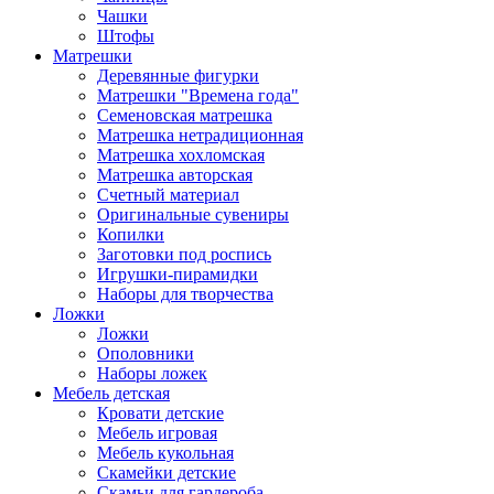
Чашки
Штофы
Матрешки
Деревянные фигурки
Матрешки "Времена года"
Семеновская матрешка
Матрешка нетрадиционная
Матрешка хохломская
Матрешка авторская
Счетный материал
Оригинальные сувениры
Копилки
Заготовки под роспись
Игрушки-пирамидки
Наборы для творчества
Ложки
Ложки
Ополовники
Наборы ложек
Мебель детская
Кровати детские
Мебель игровая
Мебель кукольная
Скамейки детские
Скамьи для гардероба