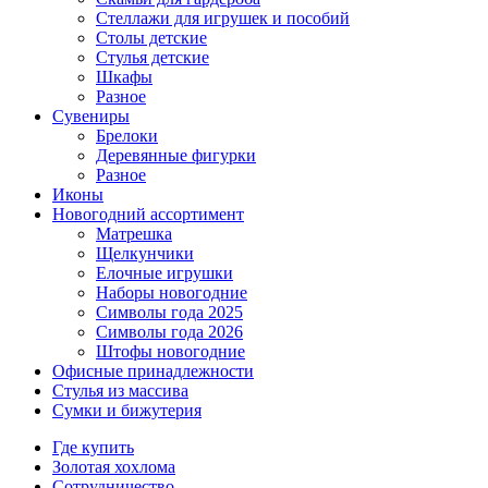
Стеллажи для игрушек и пособий
Столы детские
Стулья детские
Шкафы
Разное
Сувениры
Брелоки
Деревянные фигурки
Разное
Иконы
Новогодний ассортимент
Матрешка
Щелкунчики
Елочные игрушки
Наборы новогодние
Символы года 2025
Символы года 2026
Штофы новогодние
Офисные принадлежности
Стулья из массива
Сумки и бижутерия
Где купить
Золотая хохлома
Сотрудничество