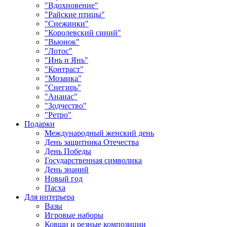
"Вдохновение"
"Райские птицы"
"Снежинки"
"Королевский синий"
"Вьюнок"
"Лотос"
"Инь и Янь"
"Контраст"
"Мозаика"
"Снегирь"
"Ананас"
"Зодчество"
"Ретро"
Подарки
Международный женский день
День защитника Отечества
День Победы
Государственная символика
День знаний
Новый год
Пасха
Для интерьера
Вазы
Игровые наборы
Ковши и резные композиции