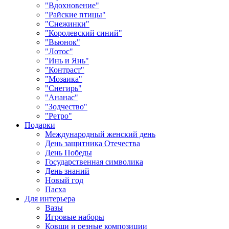
"Вдохновение"
"Райские птицы"
"Снежинки"
"Королевский синий"
"Вьюнок"
"Лотос"
"Инь и Янь"
"Контраст"
"Мозаика"
"Снегирь"
"Ананас"
"Зодчество"
"Ретро"
Подарки
Международный женский день
День защитника Отечества
День Победы
Государственная символика
День знаний
Новый год
Пасха
Для интерьера
Вазы
Игровые наборы
Ковши и резные композиции