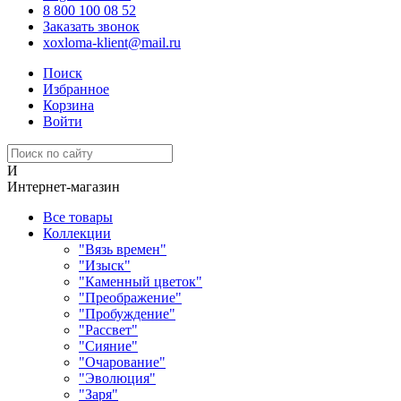
8 800 100 08 52
Заказать звонок
xoxloma-klient@mail.ru
Поиск
Избранное
Корзина
Войти
И
Интернет-магазин
Все товары
Коллекции
"Вязь времен"
"Изыск"
"Каменный цветок"
"Преображение"
"Пробуждение"
"Рассвет"
"Сияние"
"Очарование"
"Эволюция"
"Заря"