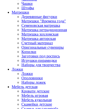
Чашки
Штофы
Матрешки
Деревянные фигурки
Матрешки "Времена года"
Семеновская матрешка
Матрешка нетрадиционная
Матрешка хохломская
Матрешка авторская
Счетный материал
Оригинальные сувениры
Копилки
Заготовки под роспись
Игрушки-пирамидки
Наборы для творчества
Ложки
Ложки
Ополовники
Наборы ложек
Мебель детская
Кровати детские
Мебель игровая
Мебель кукольная
Скамейки детские
Скамьи для гардероба