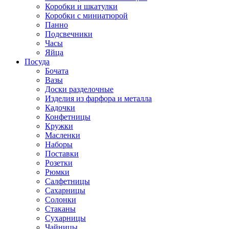
Коробки и шкатулки
Коробки с миниатюрой
Панно
Подсвечники
Часы
Яйца
Посуда
Бочата
Вазы
Доски разделочные
Изделия из фарфора и металла
Кадочки
Конфетницы
Кружки
Масленки
Наборы
Поставки
Розетки
Рюмки
Салфетницы
Сахарницы
Солонки
Стаканы
Сухарницы
Чайницы