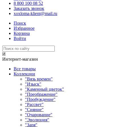
8 800 100 08 52
Заказать звонок
xoxloma-klient@mail.ru
Поиск
Избранное
Корзина
Войти
И
Интернет-магазин
Все товары
Коллекции
"Вязь времен"
"Изыск"
"Каменный цветок"
"Преображение"
"Пробуждение"
"Рассвет"
"Сияние"
"Очарование"
"Эволюция"
"Заря"