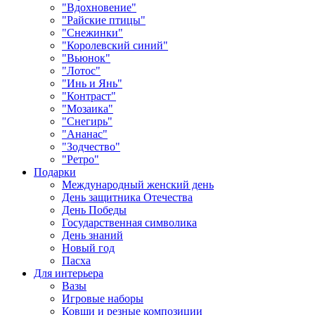
"Вдохновение"
"Райские птицы"
"Снежинки"
"Королевский синий"
"Вьюнок"
"Лотос"
"Инь и Янь"
"Контраст"
"Мозаика"
"Снегирь"
"Ананас"
"Зодчество"
"Ретро"
Подарки
Международный женский день
День защитника Отечества
День Победы
Государственная символика
День знаний
Новый год
Пасха
Для интерьера
Вазы
Игровые наборы
Ковши и резные композиции