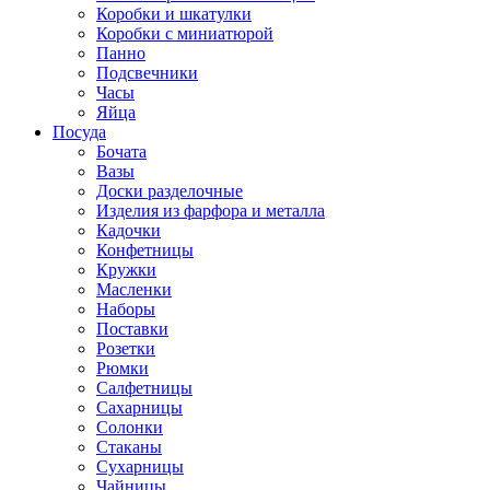
Коробки и шкатулки
Коробки с миниатюрой
Панно
Подсвечники
Часы
Яйца
Посуда
Бочата
Вазы
Доски разделочные
Изделия из фарфора и металла
Кадочки
Конфетницы
Кружки
Масленки
Наборы
Поставки
Розетки
Рюмки
Салфетницы
Сахарницы
Солонки
Стаканы
Сухарницы
Чайницы