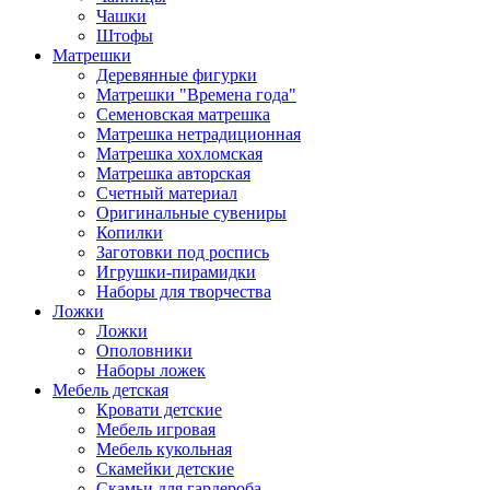
Чашки
Штофы
Матрешки
Деревянные фигурки
Матрешки "Времена года"
Семеновская матрешка
Матрешка нетрадиционная
Матрешка хохломская
Матрешка авторская
Счетный материал
Оригинальные сувениры
Копилки
Заготовки под роспись
Игрушки-пирамидки
Наборы для творчества
Ложки
Ложки
Ополовники
Наборы ложек
Мебель детская
Кровати детские
Мебель игровая
Мебель кукольная
Скамейки детские
Скамьи для гардероба