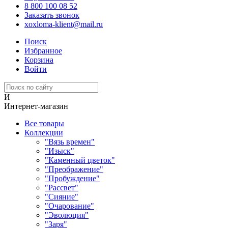
8 800 100 08 52
Заказать звонок
xoxloma-klient@mail.ru
Поиск
Избранное
Корзина
Войти
И
Интернет-магазин
Все товары
Коллекции
"Вязь времен"
"Изыск"
"Каменный цветок"
"Преображение"
"Пробуждение"
"Рассвет"
"Сияние"
"Очарование"
"Эволюция"
"Заря"