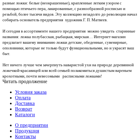
разные ложки: белые (неокрашенные), крапленные легким узором с
помощью птичьего пера, лакированные, с разнообразной росписью и
резьбой, более тысячи видов. Эту коллекцию незадолго до революции начал
собирать основатель предприятия художник Г. П. Матвеев.
И сегодня в ассортименте нашего предприятия можно увидеть старинные
названия: ложка полубасская, рыбацкая, мирская… Интернет-магазин
предлагает вашему вниманию ложки детские, обеденные, сувенирные,
ополовники, которые не только будут функциональными, но и украсят ваш
быт.
Нет ничего лучше чем зачерпнуть наваристой ухи на природе деревянной
ложечкой-красавицей или всей семьей полакомиться душистым вареньем
крохотными, почти невесомыми расписными ложками!
Читать продолжение
Условия заказа
Оплата
Доставка
Возврат
Каталоги
О предприятии
Продукция
Контакты