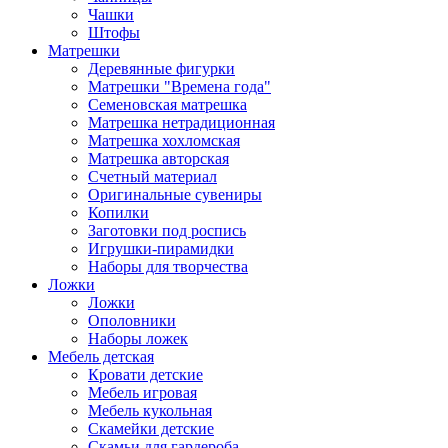
Чашки
Штофы
Матрешки
Деревянные фигурки
Матрешки "Времена года"
Семеновская матрешка
Матрешка нетрадиционная
Матрешка хохломская
Матрешка авторская
Счетный материал
Оригинальные сувениры
Копилки
Заготовки под роспись
Игрушки-пирамидки
Наборы для творчества
Ложки
Ложки
Ополовники
Наборы ложек
Мебель детская
Кровати детские
Мебель игровая
Мебель кукольная
Скамейки детские
Скамьи для гардероба