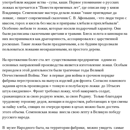
употребляли жидкие яства - супы, каши. Первое упоминание о русских
ложках встречается в "Повести временных лет", где описан пир у князя
Владимира. Семеновские мастера делали ложки "такие приглядные да
ловкие, - пишет современный сказочник С. В. Афоньшин, - что люди тюрю с
квасом, горох и кисель без масла и приправы хлебали и прихлебывали".
Особенно любили те ложки, которые носили подарочный характер. Они
были расписаны сказочными цветами и травами. Блеск золота и киновари на
них воспринимался как драгоценность, ассоциировался с царственной
роскошью. Такие ложки были праздничными, а по будням продолжали
пользоваться ложками неокрашенными, из простого дерева.
На протяжении более ста лет существования предприятия одним из
основных направлений производства является изготовление ложки. Особым
периодом в этой деятельности были трагичные годы Великой
Отечественной Войны. Уже в первые дни войны в срочном порядке
фабрика перестроилась на выпуск изделий для фронта. Согласно планового
задания артель производила « тонкую и полубаскую ложки до 10тысяч
штук ежедневно». Фронт требовал ложку, чтоб накормить солдат,
сражающихся за свою родную землю, за свою Родину. Только благодаря
трудовому героизму дедов, женщин и подростков, работающих в три смены
за пайку хлеба, спящих по очереди прямо в цехах можно было достичь
этого объема. Семеновская ложка внесла свою лепту в Великую победу
русского народа.
В музее Народного быта, на территории фабрики, можно увидеть самые