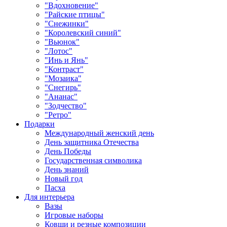
"Вдохновение"
"Райские птицы"
"Снежинки"
"Королевский синий"
"Вьюнок"
"Лотос"
"Инь и Янь"
"Контраст"
"Мозаика"
"Снегирь"
"Ананас"
"Зодчество"
"Ретро"
Подарки
Международный женский день
День защитника Отечества
День Победы
Государственная символика
День знаний
Новый год
Пасха
Для интерьера
Вазы
Игровые наборы
Ковши и резные композиции