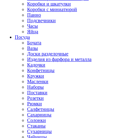
Коробки и шкатулки
Коробки с миниатюрой
Панно
Подсвечники
Часы
Яйца
Посуда
Бочата
Вазы
Доски разделочные
Изделия из фарфора и металла
Кадочки
Конфетницы
Кружки
Масленки
Наборы
Поставки
Розетки
Рюмки
Салфетницы
Сахарницы
Солонки
Стаканы
Сухарницы
Чайницы