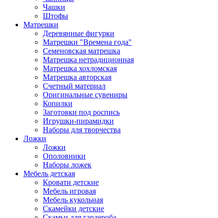
Чашки
Штофы
Матрешки
Деревянные фигурки
Матрешки "Времена года"
Семеновская матрешка
Матрешка нетрадиционная
Матрешка хохломская
Матрешка авторская
Счетный материал
Оригинальные сувениры
Копилки
Заготовки под роспись
Игрушки-пирамидки
Наборы для творчества
Ложки
Ложки
Ополовники
Наборы ложек
Мебель детская
Кровати детские
Мебель игровая
Мебель кукольная
Скамейки детские
Скамьи для гардероба