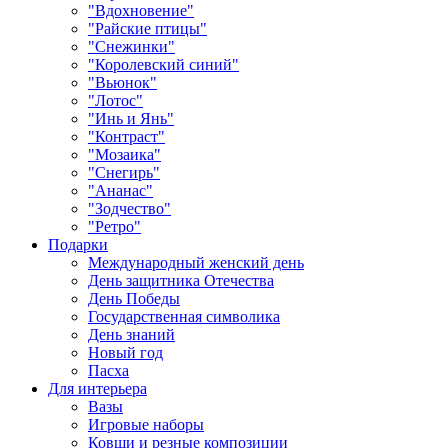
"Вдохновение"
"Райские птицы"
"Снежинки"
"Королевский синий"
"Вьюнок"
"Лотос"
"Инь и Янь"
"Контраст"
"Мозаика"
"Снегирь"
"Ананас"
"Зодчество"
"Ретро"
Подарки
Международный женский день
День защитника Отечества
День Победы
Государственная символика
День знаний
Новый год
Пасха
Для интерьера
Вазы
Игровые наборы
Ковши и резные композиции