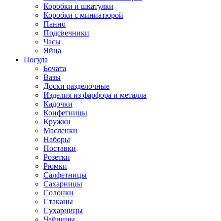
Коробки и шкатулки
Коробки с миниатюрой
Панно
Подсвечники
Часы
Яйца
Посуда
Бочата
Вазы
Доски разделочные
Изделия из фарфора и металла
Кадочки
Конфетницы
Кружки
Масленки
Наборы
Поставки
Розетки
Рюмки
Салфетницы
Сахарницы
Солонки
Стаканы
Сухарницы
Чайницы