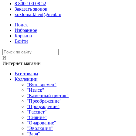
8 800 100 08 52
Заказать звонок
xoxloma-klient@mail.ru
Поиск
Избранное
Корзина
Войти
И
Интернет-магазин
Все товары
Коллекции
"Вязь времен"
"Изыск"
"Каменный цветок"
"Преображение"
"Пробуждение"
"Рассвет"
"Сияние"
"Очарование"
"Эволюция"
"Заря"