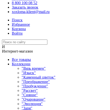
8 800 100 08 52
Заказать звонок
xoxloma-klient@mail.ru
Поиск
Избранное
Корзина
Войти
И
Интернет-магазин
Все товары
Коллекции
"Вязь времен"
"Изыск"
"Каменный цветок"
"Преображение"
"Пробуждение"
"Рассвет"
"Сияние"
"Очарование"
"Эволюция"
"Заря"