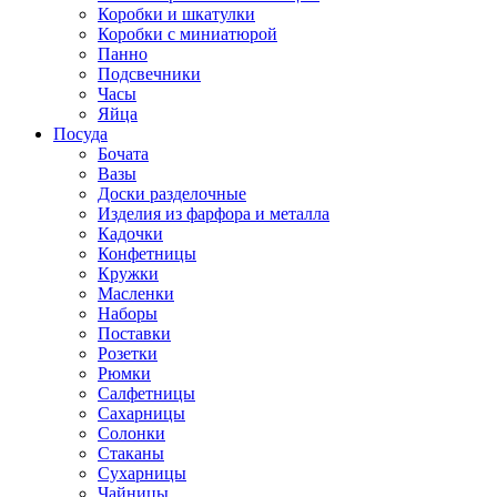
Коробки и шкатулки
Коробки с миниатюрой
Панно
Подсвечники
Часы
Яйца
Посуда
Бочата
Вазы
Доски разделочные
Изделия из фарфора и металла
Кадочки
Конфетницы
Кружки
Масленки
Наборы
Поставки
Розетки
Рюмки
Салфетницы
Сахарницы
Солонки
Стаканы
Сухарницы
Чайницы