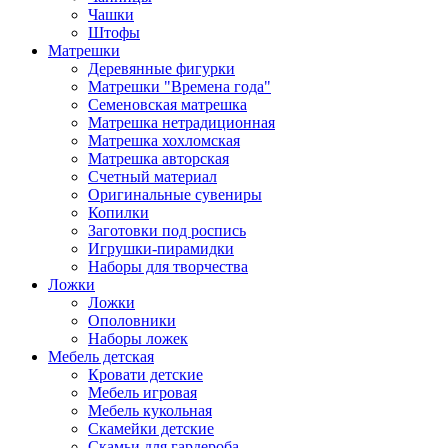
Чашки
Штофы
Матрешки
Деревянные фигурки
Матрешки "Времена года"
Семеновская матрешка
Матрешка нетрадиционная
Матрешка хохломская
Матрешка авторская
Счетный материал
Оригинальные сувениры
Копилки
Заготовки под роспись
Игрушки-пирамидки
Наборы для творчества
Ложки
Ложки
Ополовники
Наборы ложек
Мебель детская
Кровати детские
Мебель игровая
Мебель кукольная
Скамейки детские
Скамьи для гардероба