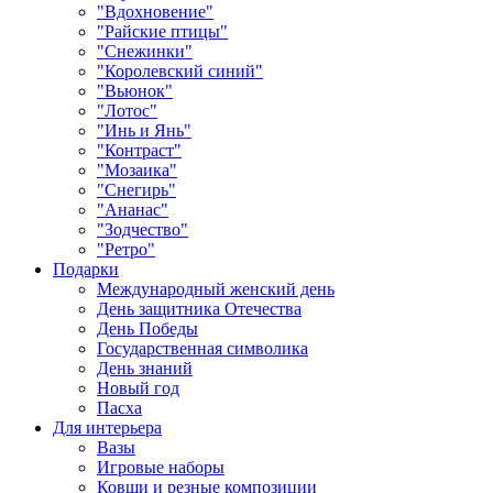
"Вдохновение"
"Райские птицы"
"Снежинки"
"Королевский синий"
"Вьюнок"
"Лотос"
"Инь и Янь"
"Контраст"
"Мозаика"
"Снегирь"
"Ананас"
"Зодчество"
"Ретро"
Подарки
Международный женский день
День защитника Отечества
День Победы
Государственная символика
День знаний
Новый год
Пасха
Для интерьера
Вазы
Игровые наборы
Ковши и резные композиции