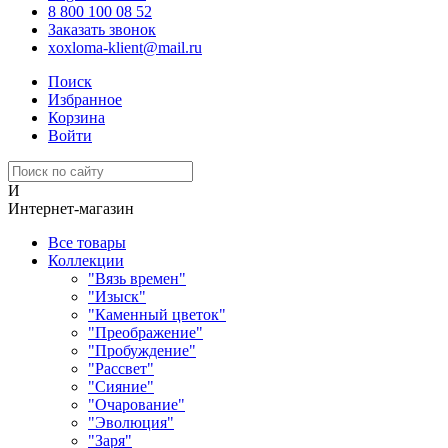
8 800 100 08 52
Заказать звонок
xoxloma-klient@mail.ru
Поиск
Избранное
Корзина
Войти
И
Интернет-магазин
Все товары
Коллекции
"Вязь времен"
"Изыск"
"Каменный цветок"
"Преображение"
"Пробуждение"
"Рассвет"
"Сияние"
"Очарование"
"Эволюция"
"Заря"