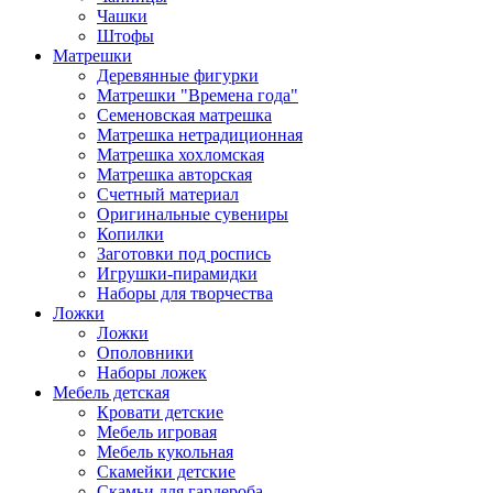
Чашки
Штофы
Матрешки
Деревянные фигурки
Матрешки "Времена года"
Семеновская матрешка
Матрешка нетрадиционная
Матрешка хохломская
Матрешка авторская
Счетный материал
Оригинальные сувениры
Копилки
Заготовки под роспись
Игрушки-пирамидки
Наборы для творчества
Ложки
Ложки
Ополовники
Наборы ложек
Мебель детская
Кровати детские
Мебель игровая
Мебель кукольная
Скамейки детские
Скамьи для гардероба