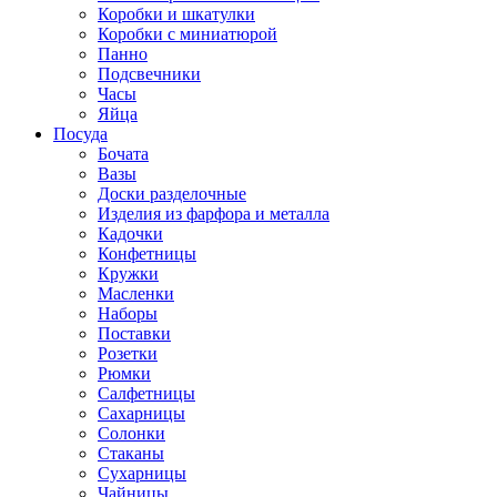
Коробки и шкатулки
Коробки с миниатюрой
Панно
Подсвечники
Часы
Яйца
Посуда
Бочата
Вазы
Доски разделочные
Изделия из фарфора и металла
Кадочки
Конфетницы
Кружки
Масленки
Наборы
Поставки
Розетки
Рюмки
Салфетницы
Сахарницы
Солонки
Стаканы
Сухарницы
Чайницы