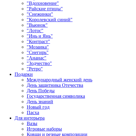
"Вдохновение"
"Райские птицы"
"Снежинки"
"Королевский синий"
"Вьюнок"
"Лотос"
"Инь и Янь"
"Контраст"
"Мозаика"
"Снегирь"
"Ананас"
"Зодчество"
"Ретро"
Подарки
Международный женский день
День защитника Отечества
День Победы
Государственная символика
День знаний
Новый год
Пасха
Для интерьера
Вазы
Игровые наборы
Ковши и резные композиции