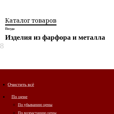
Каталог товаров
Посуда
Изделия из фарфора и металла
8
Показывать по 20
Очистить всё
Показывать по 10
По цене
По цене
Показывать по 20
Артикул
По убыванию цены
По убыванию цены
Показывать по 30
Вид росписи
По возрастанию цены