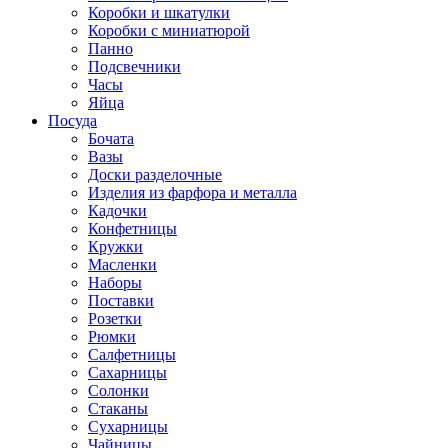
Коробки и шкатулки
Коробки с миниатюрой
Панно
Подсвечники
Часы
Яйца
Посуда
Бочата
Вазы
Доски разделочные
Изделия из фарфора и металла
Кадочки
Конфетницы
Кружки
Масленки
Наборы
Поставки
Розетки
Рюмки
Салфетницы
Сахарницы
Солонки
Стаканы
Сухарницы
Чайницы