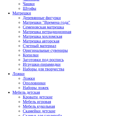
Чашки
Штофы
Матрешки
Деревянные фигурки
Матрешки "Времена года"
Семеновская матрешка
Матрешка нетрадиционная
Матрешка хохломская
Матрешка авторская
Счетный материал
Оригинальные сувениры
Копилки
Заготовки под роспись
Игрушки-пирамидки
Наборы для творчества
Ложки
Ложки
Ополовники
Наборы ложек
Мебель детская
Кровати детские
Мебель игровая
Мебель кукольная
Скамейки детские
Скамьи для гардероба