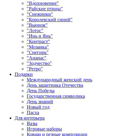
"Вдохновение"
"Райские птицы"
"Снежинки"
"Королевский синий"
"Вьюнок"
"Лотос"
"Инь и Янь"
"Контраст"
"Мозаика"
"Снегирь"
"Ананас"
"Зодчество"
"Ретро"
Подарки
Международный женский день
День защитника Отечества
День Победы
Государственная символика
День знаний
Новый год
Пасха
Для интерьера
Вазы
Игровые наборы
Ковши и резные композиции