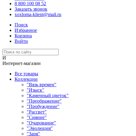
8 800 100 08 52
Заказать звонок
xoxloma-klient@mail.ru
Поиск
Избранное
Корзина
Войти
И
Интернет-магазин
Все товары
Коллекции
"Вязь времен"
"Изыск"
"Каменный цветок"
"Преображение"
"Пробуждение"
"Рассвет"
"Сияние"
"Очарование"
"Эволюция"
"Заря"