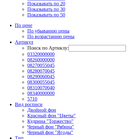
Показывать по 20
Показывать по 30
Показывать по 50
По цене
По убыванию цены
По возрастанию цены
Артикул
Поиск по Артиклу:
03320000000
08260000000
08270055045
08280070045
08290060045
08300055045
08310070040
08340000000
5710
Вид росписи
Двойной фон
Красный фон "Цветы"
Кудрина "Торжество"
Черный фон "Рябина"
Черный фон "Ягоды"
Тип