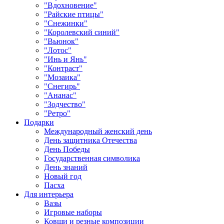
"Вдохновение"
"Райские птицы"
"Снежинки"
"Королевский синий"
"Вьюнок"
"Лотос"
"Инь и Янь"
"Контраст"
"Мозаика"
"Снегирь"
"Ананас"
"Зодчество"
"Ретро"
Подарки
Международный женский день
День защитника Отечества
День Победы
Государственная символика
День знаний
Новый год
Пасха
Для интерьера
Вазы
Игровые наборы
Ковши и резные композиции