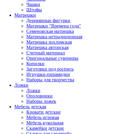
Чашки
Штофы
Матрешки
Деревянные фигурки
Матрешки "Времена года"
Семеновская матрешка
Матрешка нетрадиционная
Матрешка хохломская
Матрешка авторская
Счетный материал
Оригинальные сувениры
Копилки
Заготовки под роспись
Игрушки-пирамидки
Наборы для творчества
Ложки
Ложки
Ополовники
Наборы ложек
Мебель детская
Кровати детские
Мебель игровая
Мебель кукольная
Скамейки детские
Скамьи для гардероба