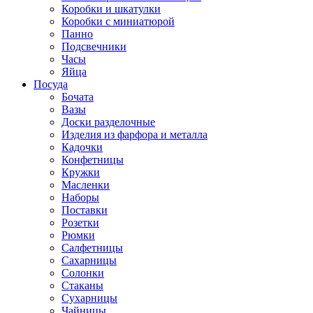
Коробки и шкатулки
Коробки с миниатюрой
Панно
Подсвечники
Часы
Яйца
Посуда
Бочата
Вазы
Доски разделочные
Изделия из фарфора и металла
Кадочки
Конфетницы
Кружки
Масленки
Наборы
Поставки
Розетки
Рюмки
Салфетницы
Сахарницы
Солонки
Стаканы
Сухарницы
Чайницы