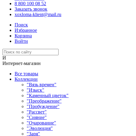
8 800 100 08 52
Заказать звонок
xoxloma-klient@mail.ru
Поиск
Избранное
Корзина
Войти
И
Интернет-магазин
Все товары
Коллекции
"Вязь времен"
"Изыск"
"Каменный цветок"
"Преображение"
"Пробуждение"
"Рассвет"
"Сияние"
"Очарование"
"Эволюция"
"Заря"