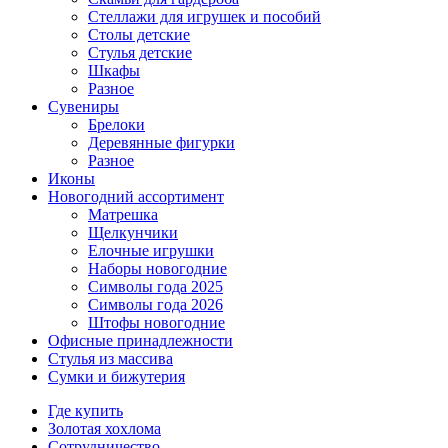
Стеллажи для игрушек и пособий
Столы детские
Стулья детские
Шкафы
Разное
Сувениры
Брелоки
Деревянные фигурки
Разное
Иконы
Новогодний ассортимент
Матрешка
Щелкунчики
Елочные игрушки
Наборы новогодние
Символы года 2025
Символы года 2026
Штофы новогодние
Офисные принадлежности
Стулья из массива
Сумки и бижутерия
Где купить
Золотая хохлома
Сотрудничество