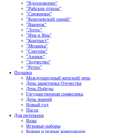
"Вдохновение"
"Райские птицы"
"Снежинки"
"Королевский синий"
"Вьюнок"
"Лотос"
"Инь и Янь"
"Контраст"
"Мозаика"
"Снегирь"
"Ананас"
"Зодчество"
"Ретро"
Подарки
Международный женский день
День защитника Отечества
День Победы
Государственная символика
День знаний
Новый год
Пасха
Для интерьера
Вазы
Игровые наборы
Ковши и резные композиции