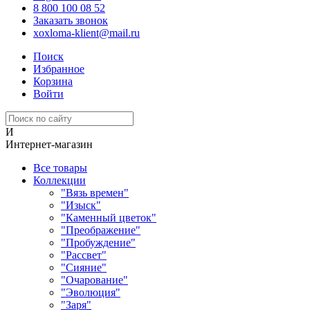
8 800 100 08 52
Заказать звонок
xoxloma-klient@mail.ru
Поиск
Избранное
Корзина
Войти
И
Интернет-магазин
Все товары
Коллекции
"Вязь времен"
"Изыск"
"Каменный цветок"
"Преображение"
"Пробуждение"
"Рассвет"
"Сияние"
"Очарование"
"Эволюция"
"Заря"