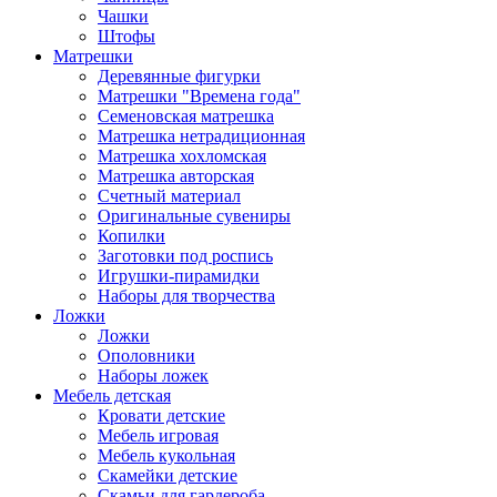
Чашки
Штофы
Матрешки
Деревянные фигурки
Матрешки "Времена года"
Семеновская матрешка
Матрешка нетрадиционная
Матрешка хохломская
Матрешка авторская
Счетный материал
Оригинальные сувениры
Копилки
Заготовки под роспись
Игрушки-пирамидки
Наборы для творчества
Ложки
Ложки
Ополовники
Наборы ложек
Мебель детская
Кровати детские
Мебель игровая
Мебель кукольная
Скамейки детские
Скамьи для гардероба