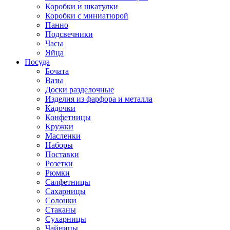
Коробки и шкатулки
Коробки с миниатюрой
Панно
Подсвечники
Часы
Яйца
Посуда
Бочата
Вазы
Доски разделочные
Изделия из фарфора и металла
Кадочки
Конфетницы
Кружки
Масленки
Наборы
Поставки
Розетки
Рюмки
Салфетницы
Сахарницы
Солонки
Стаканы
Сухарницы
Чайницы