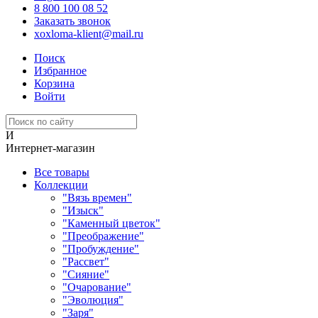
8 800 100 08 52
Заказать звонок
xoxloma-klient@mail.ru
Поиск
Избранное
Корзина
Войти
И
Интернет-магазин
Все товары
Коллекции
"Вязь времен"
"Изыск"
"Каменный цветок"
"Преображение"
"Пробуждение"
"Рассвет"
"Сияние"
"Очарование"
"Эволюция"
"Заря"