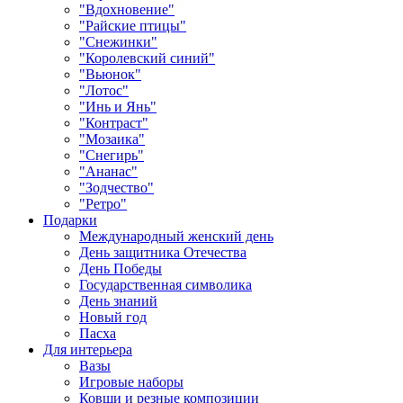
"Вдохновение"
"Райские птицы"
"Снежинки"
"Королевский синий"
"Вьюнок"
"Лотос"
"Инь и Янь"
"Контраст"
"Мозаика"
"Снегирь"
"Ананас"
"Зодчество"
"Ретро"
Подарки
Международный женский день
День защитника Отечества
День Победы
Государственная символика
День знаний
Новый год
Пасха
Для интерьера
Вазы
Игровые наборы
Ковши и резные композиции