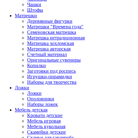
Чашки
Штофы
Матрешки
Деревянные фигурки
Матрешки "Времена года"
Семеновская матрешка
Матрешка нетрадиционная
Матрешка хохломская
Матрешка авторская
Счетный материал
Оригинальные сувениры
Копилки
Заготовки под роспись
Игрушки-пирамидки
Наборы для творчества
Ложки
Ложки
Ополовники
Наборы ложек
Мебель детская
Кровати детские
Мебель игровая
Мебель кукольная
Скамейки детские
Скамьи для гардероба