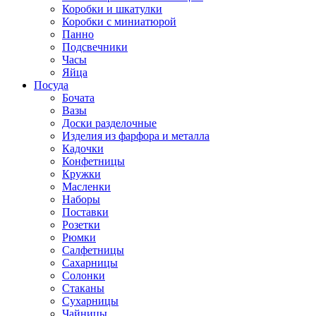
Коробки и шкатулки
Коробки с миниатюрой
Панно
Подсвечники
Часы
Яйца
Посуда
Бочата
Вазы
Доски разделочные
Изделия из фарфора и металла
Кадочки
Конфетницы
Кружки
Масленки
Наборы
Поставки
Розетки
Рюмки
Салфетницы
Сахарницы
Солонки
Стаканы
Сухарницы
Чайницы