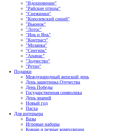
"Вдохновение"
"Райские птицы"
"Снежинки"
"Королевский синий"
"Вьюнок"
"Лотос"
"Инь и Янь"
"Контраст"
"Мозаика"
"Снегирь"
"Ананас"
"Зодчество"
"Ретро"
Подарки
Международный женский день
День защитника Отечества
День Победы
Государственная символика
День знаний
Новый год
Пасха
Для интерьера
Вазы
Игровые наборы
Ковши и резные композиции