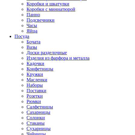
Коробки и шкатулки
Коробки с миниатюрой
Панно
Подсвечники
Часы
Яйца
Посуда
Бочата
Вазы
Доски разделочные
Изделия из фарфора и металла
Кадочки
Конфетницы
Кружки
Масленки
Наборы
Поставки
Розетки
Рюмки
Салфетницы
Сахарницы
Солонки
Стаканы
Сухарницы
Чайницы