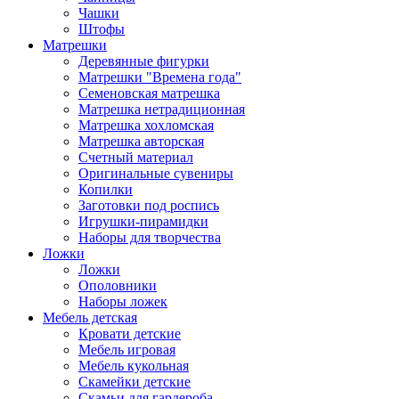
Чашки
Штофы
Матрешки
Деревянные фигурки
Матрешки "Времена года"
Семеновская матрешка
Матрешка нетрадиционная
Матрешка хохломская
Матрешка авторская
Счетный материал
Оригинальные сувениры
Копилки
Заготовки под роспись
Игрушки-пирамидки
Наборы для творчества
Ложки
Ложки
Ополовники
Наборы ложек
Мебель детская
Кровати детские
Мебель игровая
Мебель кукольная
Скамейки детские
Скамьи для гардероба