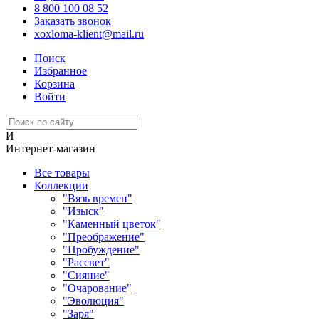
8 800 100 08 52
Заказать звонок
xoxloma-klient@mail.ru
Поиск
Избранное
Корзина
Войти
И
Интернет-магазин
Все товары
Коллекции
"Вязь времен"
"Изыск"
"Каменный цветок"
"Преображение"
"Пробуждение"
"Рассвет"
"Сияние"
"Очарование"
"Эволюция"
"Заря"